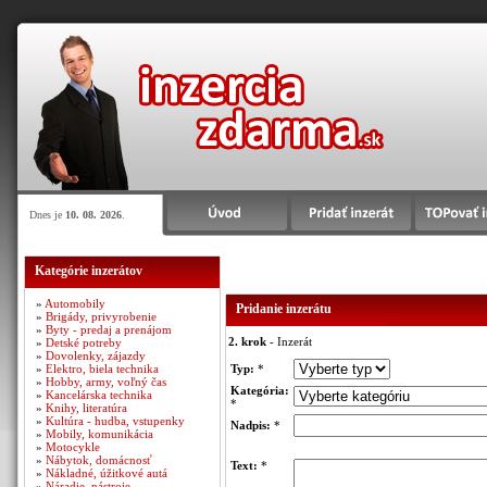
Dnes je
10. 08. 2026
.
Kategórie inzerátov
»
Automobily
Pridanie inzerátu
»
Brigády, privyrobenie
»
Byty - predaj a prenájom
2. krok
- Inzerát
»
Detské potreby
»
Dovolenky, zájazdy
»
Elektro, biela technika
Typ:
*
»
Hobby, army, voľný čas
Kategória:
»
Kancelárska technika
*
»
Knihy, literatúra
»
Kultúra - hudba, vstupenky
Nadpis:
*
»
Mobily, komunikácia
»
Motocykle
»
Nábytok, domácnosť
Text:
*
»
Nákladné, úžitkové autá
»
Náradie, nástroje