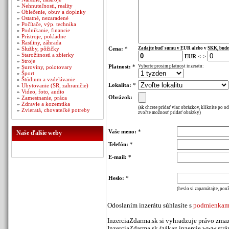
»
Nehnuteľnosti, reality
»
Oblečenie, obuv a doplnky
»
Ostatné, nezaradené
»
Počítače, výp. technika
»
Podnikanie, financie
»
Prístroje, pokladne
»
Rastliny, záhrada
»
Služby, pôžičky
Cena:
*
Zadajte buď sumu v EUR alebo v SKK, bude
»
Starožitnosti a zbierky
EUR
<->
»
Stroje
Platnost:
*
Vyberte prosim platnost inzeratu:
»
Suroviny, polotovary
»
Šport
»
Štúdium a vzdelávanie
Lokalita:
*
»
Ubytovanie (SR, zahraničie)
»
Video, foto, audio
Obrázok:
»
Zamestnanie, práca
»
Zdravie a kozemtika
(ak chcete pridať viac obrázkov, kliknite po o
»
Zvieratá, chovateľké potreby
zvoľte možnosť pridať obrázky)
Vaše meno:
*
Naše ďalšie weby
Telefón:
*
E-mail:
*
Heslo:
*
(heslo si zapamätajte, použ
Odoslaním inzerátu súhlasíte s
podmienkami
InzerciaZdarma.sk si vyhradzuje právo zmaz
InzerciaZdarma.sk (zákaz inzercie www stráno