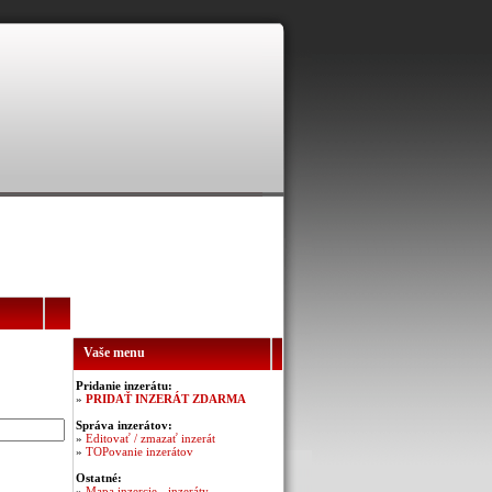
Vaše menu
Pridanie inzerátu:
»
PRIDAŤ INZERÁT ZDARMA
Správa inzerátov:
»
Editovať / zmazať inzerát
»
TOPovanie inzerátov
Ostatné:
»
Mapa inzercie - inzeráty