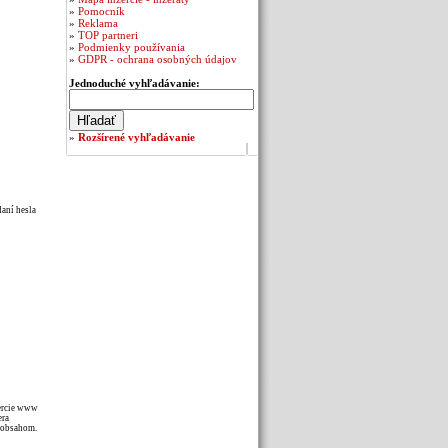
»
Pomocník
»
Reklama
»
TOP partneri
»
Podmienky používania
»
GDPR - ochrana osobných údajov
Jednoduché vyhľadávanie:
»
Rozšírené vyhľadávanie
daní hesla
zercie www
era
m obsahom.