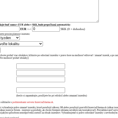
ajte buď sumu v EUR alebo v SKK, bude prepočítaná automaticky:
EUR
<->
SKK (0 = dohodou)
erte prosim platnost inzeratu:
 chcete pridať viac obrázkov, kliknite po odoslaní inzerátu v pravo hore na možnosť editovať / zmazať inzerát, a po za
ľte možnosť pridať obrázky)
(heslo si zapamätajte, použijete ho pri editácií alebo zmazaní inzerátu)
 súhlasíte s
podmienkami serveru InzerciaZdarma.sk
.
si vyhradzuje právo zmazať inzeráty, ktoré porušujú zákony SR alebo porušujú pravidlá InzerciaZdarma.sk (zákaz in
zákaz inzercie firiem - inzeruje sa produkt, ak chcete firemnú reklamu neváhjte nás kontaktovať). Prevádzkovateľ serv
nijakým spôsobom nezodpovedá a neručí za obsah inzerátov. Vyhradzujeme si právo odstrániť inzeráty s nevhodný