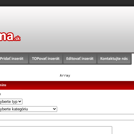
Array
erátu
t