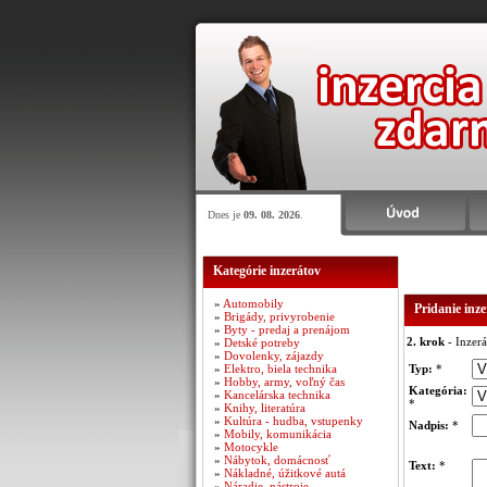
Dnes je
09. 08. 2026
.
Kategórie inzerátov
»
Automobily
Pridanie inz
»
Brigády, privyrobenie
»
Byty - predaj a prenájom
2. krok
- Inzerá
»
Detské potreby
»
Dovolenky, zájazdy
»
Elektro, biela technika
Typ:
*
»
Hobby, army, voľný čas
Kategória:
»
Kancelárska technika
*
»
Knihy, literatúra
»
Kultúra - hudba, vstupenky
Nadpis:
*
»
Mobily, komunikácia
»
Motocykle
»
Nábytok, domácnosť
Text:
*
»
Nákladné, úžitkové autá
»
Náradie, nástroje