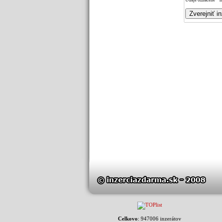
Údaje označené * m
Celkovo
: 947006 inzerátov