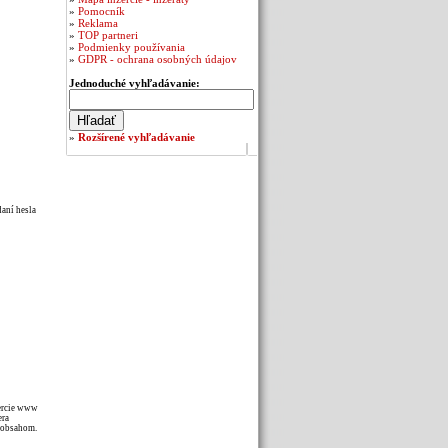
»
Pomocník
»
Reklama
»
TOP partneri
»
Podmienky používania
»
GDPR - ochrana osobných údajov
Jednoduché vyhľadávanie:
»
Rozšírené vyhľadávanie
daní hesla
zercie www
era
m obsahom.