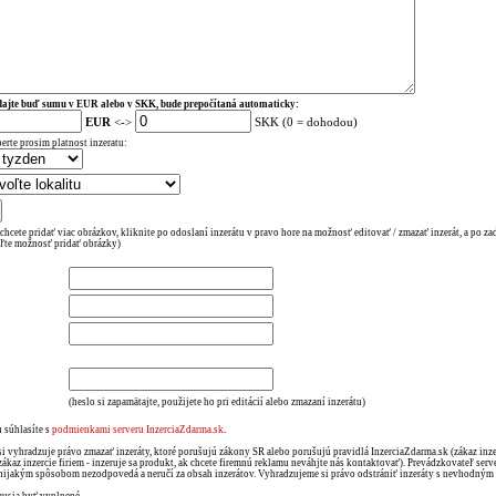
ajte buď sumu v EUR alebo v SKK, bude prepočítaná automaticky:
EUR
<->
SKK (0 = dohodou)
erte prosim platnost inzeratu:
 chcete pridať viac obrázkov, kliknite po odoslaní inzerátu v pravo hore na možnosť editovať / zmazať inzerát, a po za
ľte možnosť pridať obrázky)
(heslo si zapamätajte, použijete ho pri editácií alebo zmazaní inzerátu)
 súhlasíte s
podmienkami serveru InzerciaZdarma.sk
.
si vyhradzuje právo zmazať inzeráty, ktoré porušujú zákony SR alebo porušujú pravidlá InzerciaZdarma.sk (zákaz in
zákaz inzercie firiem - inzeruje sa produkt, ak chcete firemnú reklamu neváhjte nás kontaktovať). Prevádzkovateľ serv
nijakým spôsobom nezodpovedá a neručí za obsah inzerátov. Vyhradzujeme si právo odstrániť inzeráty s nevhodný