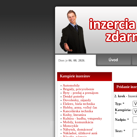
Dnes je
06. 08. 2026
.
Kategórie inzerátov
»
Automobily
Pridanie inz
»
Brigády, privyrobenie
»
Byty - predaj a prenájom
2. krok
- Inzerá
»
Detské potreby
»
Dovolenky, zájazdy
»
Elektro, biela technika
Typ:
*
»
Hobby, army, voľný čas
Kategória:
»
Kancelárska technika
*
»
Knihy, literatúra
»
Kultúra - hudba, vstupenky
Nadpis:
*
»
Mobily, komunikácia
»
Motocykle
»
Nábytok, domácnosť
Text:
*
»
Nákladné, úžitkové autá
»
Náradie, nástroje