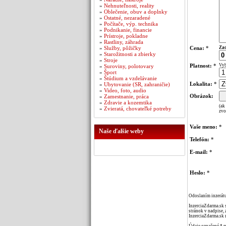
»
Nehnuteľnosti, reality
»
Oblečenie, obuv a doplnky
»
Ostatné, nezaradené
»
Počítače, výp. technika
»
Podnikanie, financie
»
Prístroje, pokladne
»
Rastliny, záhrada
»
Služby, pôžičky
Cena:
*
Zad
»
Starožitnosti a zbierky
»
Stroje
Platnost:
*
Vyb
»
Suroviny, polotovary
»
Šport
»
Štúdium a vzdelávanie
Lokalita:
*
»
Ubytovanie (SR, zahraničie)
»
Video, foto, audio
Obrázok:
»
Zamestnanie, práca
»
Zdravie a kozemtika
(ak
»
Zvieratá, chovateľké potreby
zvo
Vaše meno:
*
Naše ďalšie weby
Telefón:
*
E-mail:
*
Heslo:
*
Odoslaním inzerátu
InzerciaZdarma.sk 
stránok v nadpise, 
InzerciaZdarma.sk 