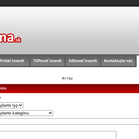
Array
erátu
t