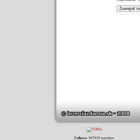
Údaje označené * m
Celkovo
: 947019 inzerátov