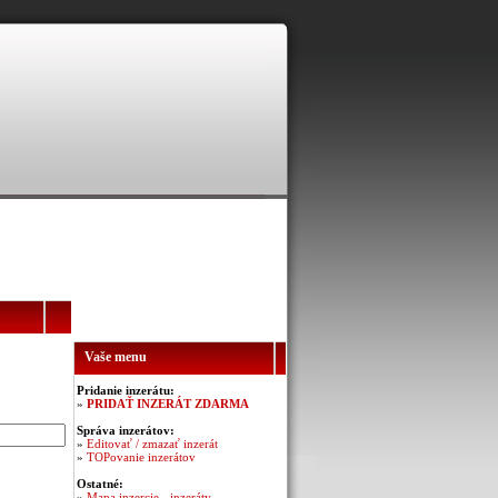
Vaše menu
Pridanie inzerátu:
»
PRIDAŤ INZERÁT ZDARMA
Správa inzerátov:
»
Editovať / zmazať inzerát
»
TOPovanie inzerátov
Ostatné:
»
Mapa inzercie - inzeráty