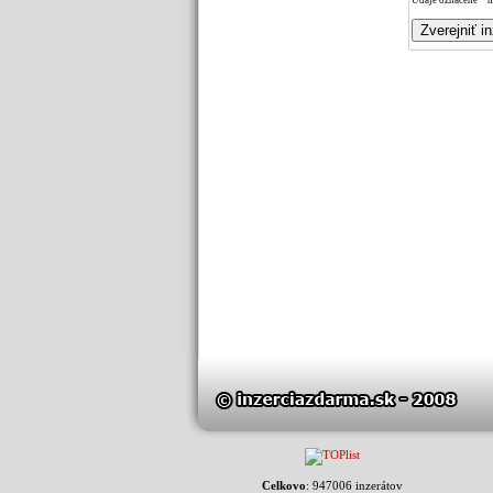
Údaje označené * m
Celkovo
: 947006 inzerátov