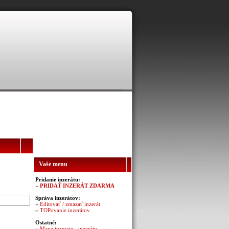
Vaše menu
Pridanie inzerátu:
»
PRIDAŤ INZERÁT ZDARMA
Správa inzerátov:
»
Editovať / zmazať inzerát
»
TOPovanie inzerátov
Ostatné:
»
Mapa inzercie - inzeráty