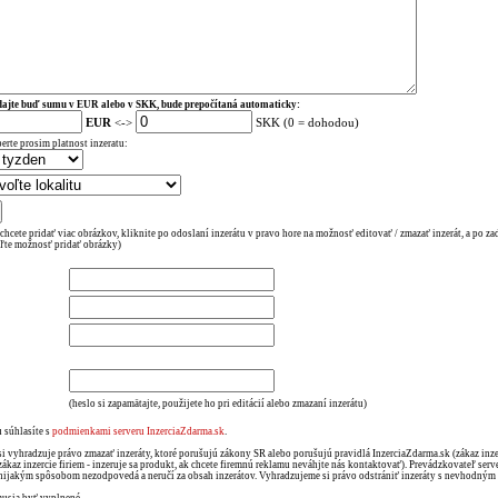
ajte buď sumu v EUR alebo v SKK, bude prepočítaná automaticky:
EUR
<->
SKK (0 = dohodou)
erte prosim platnost inzeratu:
 chcete pridať viac obrázkov, kliknite po odoslaní inzerátu v pravo hore na možnosť editovať / zmazať inzerát, a po za
ľte možnosť pridať obrázky)
(heslo si zapamätajte, použijete ho pri editácií alebo zmazaní inzerátu)
 súhlasíte s
podmienkami serveru InzerciaZdarma.sk
.
si vyhradzuje právo zmazať inzeráty, ktoré porušujú zákony SR alebo porušujú pravidlá InzerciaZdarma.sk (zákaz in
zákaz inzercie firiem - inzeruje sa produkt, ak chcete firemnú reklamu neváhjte nás kontaktovať). Prevádzkovateľ serv
nijakým spôsobom nezodpovedá a neručí za obsah inzerátov. Vyhradzujeme si právo odstrániť inzeráty s nevhodný