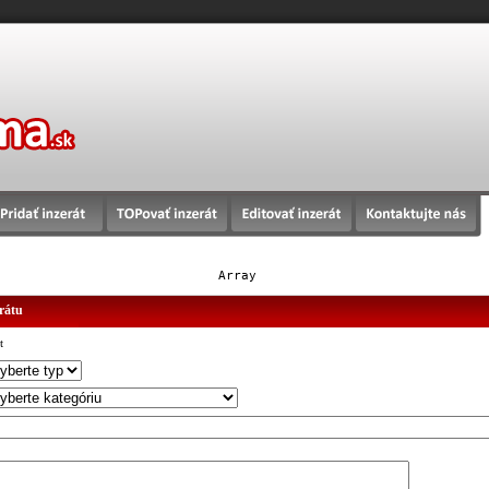
Array
erátu
t