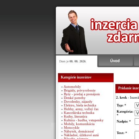
Dnes je
08. 08. 2026
.
Kategórie inzerátov
»
Automobily
Pridanie inz
»
Brigády, privyrobenie
»
Byty - predaj a prenájom
2. krok
- Inzerá
»
Detské potreby
»
Dovolenky, zájazdy
»
Elektro, biela technika
Typ:
*
»
Hobby, army, voľný čas
Kategória:
»
Kancelárska technika
*
»
Knihy, literatúra
»
Kultúra - hudba, vstupenky
Nadpis:
*
»
Mobily, komunikácia
»
Motocykle
»
Nábytok, domácnosť
Text:
*
»
Nákladné, úžitkové autá
»
Náradie, nástroje