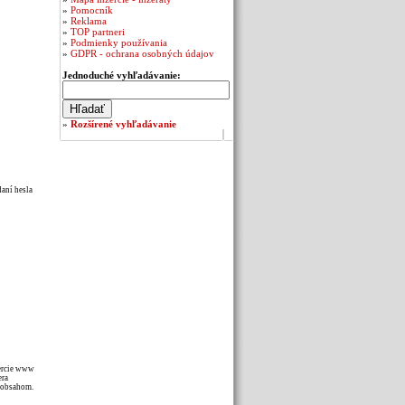
»
Pomocník
»
Reklama
»
TOP partneri
»
Podmienky používania
»
GDPR - ochrana osobných údajov
Jednoduché vyhľadávanie:
»
Rozšírené vyhľadávanie
daní hesla
zercie www
era
m obsahom.