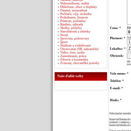
»
Nehnuteľnosti, reality
»
Oblečenie, obuv a doplnky
»
Ostatné, nezaradené
»
Počítače, výp. technika
»
Podnikanie, financie
»
Prístroje, pokladne
»
Rastliny, záhrada
»
Služby, pôžičky
Cena:
*
Zad
»
Starožitnosti a zbierky
»
Stroje
Platnost:
*
Vyb
»
Suroviny, polotovary
»
Šport
»
Štúdium a vzdelávanie
Lokalita:
*
»
Ubytovanie (SR, zahraničie)
»
Video, foto, audio
Obrázok:
»
Zamestnanie, práca
»
Zdravie a kozemtika
(ak
»
Zvieratá, chovateľké potreby
zvo
Vaše meno:
*
Naše ďalšie weby
Telefón:
*
E-mail:
*
Heslo:
*
Odoslaním inzerátu
InzerciaZdarma.sk 
stránok v nadpise, 
InzerciaZdarma.sk 