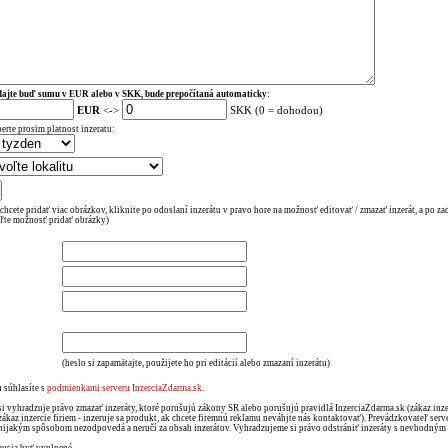
ajte buď sumu v EUR alebo v SKK, bude prepočítaná automaticky:
EUR
<->
SKK (0 = dohodou)
erte prosim platnost inzeratu:
 chcete pridať viac obrázkov, kliknite po odoslaní inzerátu v pravo hore na možnosť editovať / zmazať inzerát, a po za
ľte možnosť pridať obrázky)
(heslo si zapamätajte, použijete ho pri editácií alebo zmazaní inzerátu)
 súhlasíte s
podmienkami serveru InzerciaZdarma.sk
.
si vyhradzuje právo zmazať inzeráty, ktoré porušujú zákony SR alebo porušujú pravidlá InzerciaZdarma.sk (zákaz in
zákaz inzercie firiem - inzeruje sa produkt, ak chcete firemnú reklamu neváhjte nás kontaktovať). Prevádzkovateľ serv
nijakým spôsobom nezodpovedá a neručí za obsah inzerátov. Vyhradzujeme si právo odstrániť inzeráty s nevhodný