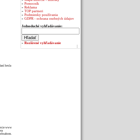
»
Pomocník
»
Reklama
»
TOP partneri
»
Podmienky používania
»
GDPR - ochrana osobných údajov
Jednoduché vyhľadávanie:
»
Rozšírené vyhľadávanie
daní hesla
zercie www
era
m obsahom.