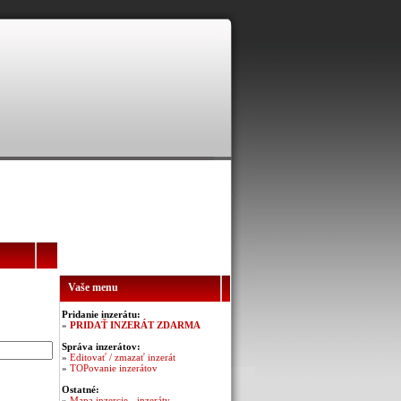
Vaše menu
Pridanie inzerátu:
»
PRIDAŤ INZERÁT ZDARMA
Správa inzerátov:
»
Editovať / zmazať inzerát
»
TOPovanie inzerátov
Ostatné:
»
Mapa inzercie - inzeráty