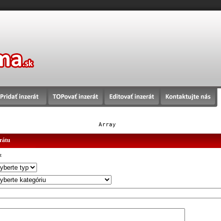
Array
erátu
t