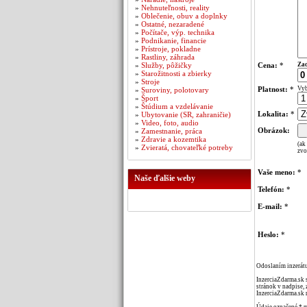
»
Nehnuteľnosti, reality
»
Oblečenie, obuv a doplnky
»
Ostatné, nezaradené
»
Počítače, výp. technika
»
Podnikanie, financie
»
Prístroje, pokladne
»
Rastliny, záhrada
»
Služby, pôžičky
Cena:
*
Zad
»
Starožitnosti a zbierky
»
Stroje
Platnost:
*
Vyb
»
Suroviny, polotovary
»
Šport
»
Štúdium a vzdelávanie
Lokalita:
*
»
Ubytovanie (SR, zahraničie)
»
Video, foto, audio
Obrázok:
»
Zamestnanie, práca
»
Zdravie a kozemtika
(ak
»
Zvieratá, chovateľké potreby
zvo
Vaše meno:
*
Naše ďalšie weby
Telefón:
*
E-mail:
*
Heslo:
*
Odoslaním inzerátu
InzerciaZdarma.sk 
stránok v nadpise, 
InzerciaZdarma.sk 