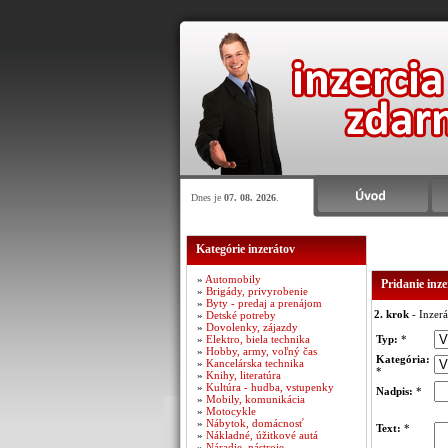
Dnes je
07. 08. 2026
.
Kategórie inzerátov
»
Automobily
Pridanie inz
»
Brigády, privyrobenie
»
Byty - predaj a prenájom
2. krok
- Inzerá
»
Detské potreby
»
Dovolenky, zájazdy
»
Elektro, biela technika
Typ:
*
»
Hobby, army, voľný čas
Kategória:
»
Kancelárska technika
*
»
Knihy, literatúra
»
Kultúra - hudba, vstupenky
Nadpis:
*
»
Mobily, komunikácia
»
Motocykle
»
Nábytok, domácnosť
Text:
*
»
Nákladné, úžitkové autá
»
Náradie, nástroje