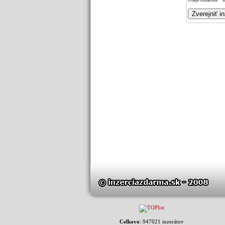
Údaje označené * m
Celkovo
: 947021 inzerátov