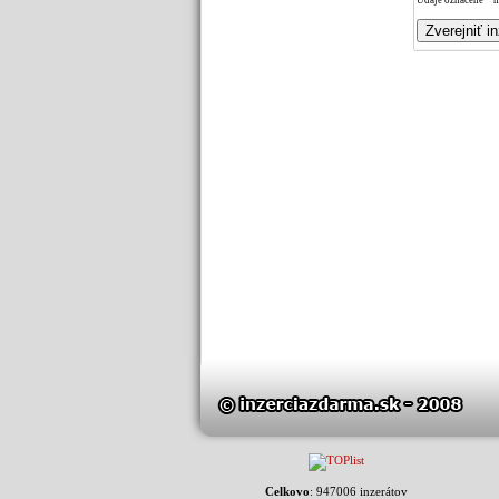
Údaje označené * m
Celkovo
: 947006 inzerátov