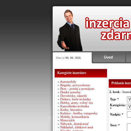
Dnes je
08. 08. 2026
.
Kategórie inzerátov
»
Automobily
Pridanie inz
»
Brigády, privyrobenie
»
Byty - predaj a prenájom
2. krok
- Inzerá
»
Detské potreby
»
Dovolenky, zájazdy
»
Elektro, biela technika
Typ:
*
»
Hobby, army, voľný čas
Kategória:
»
Kancelárska technika
*
»
Knihy, literatúra
»
Kultúra - hudba, vstupenky
Nadpis:
*
»
Mobily, komunikácia
»
Motocykle
»
Nábytok, domácnosť
Text:
*
»
Nákladné, úžitkové autá
»
Náradie, nástroje