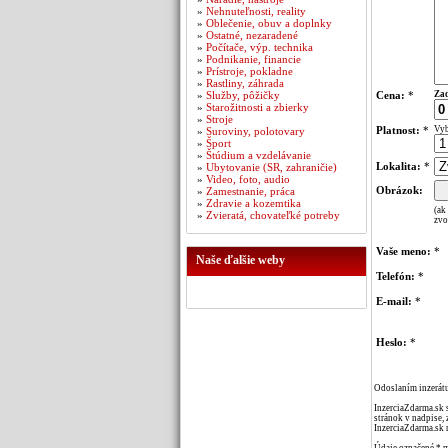
»
Nehnuteľnosti, reality
»
Oblečenie, obuv a doplnky
»
Ostatné, nezaradené
»
Počítače, výp. technika
»
Podnikanie, financie
»
Prístroje, pokladne
»
Rastliny, záhrada
»
Služby, pôžičky
Cena:
*
Zad
»
Starožitnosti a zbierky
»
Stroje
Platnost:
*
Vyb
»
Suroviny, polotovary
»
Šport
»
Štúdium a vzdelávanie
Lokalita:
*
»
Ubytovanie (SR, zahraničie)
»
Video, foto, audio
Obrázok:
»
Zamestnanie, práca
»
Zdravie a kozemtika
(ak
»
Zvieratá, chovateľké potreby
zvo
Vaše meno:
*
Naše ďalšie weby
Telefón:
*
E-mail:
*
Heslo:
*
Odoslaním inzerátu
InzerciaZdarma.sk 
stránok v nadpise, 
InzerciaZdarma.sk 