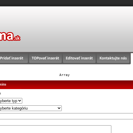
Array
erátu
t