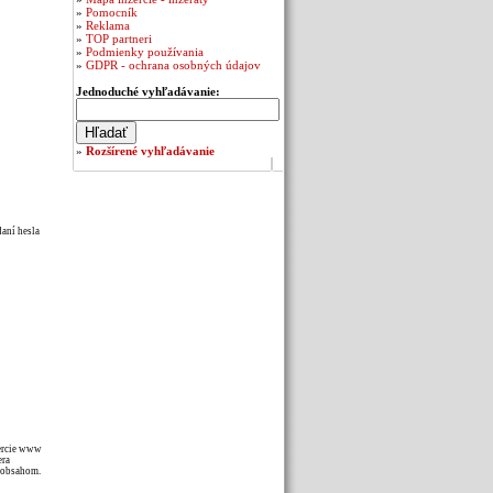
»
Pomocník
»
Reklama
»
TOP partneri
»
Podmienky používania
»
GDPR - ochrana osobných údajov
Jednoduché vyhľadávanie:
»
Rozšírené vyhľadávanie
daní hesla
zercie www
era
m obsahom.