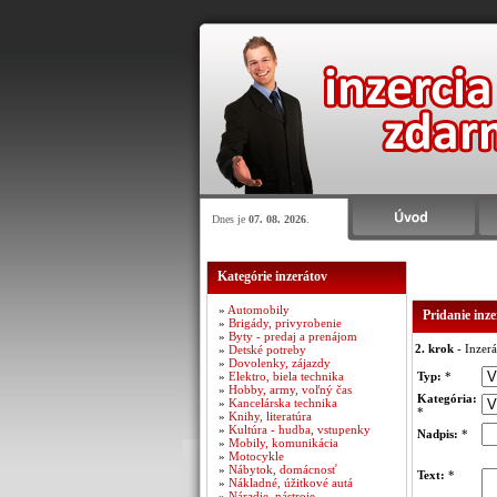
Dnes je
07. 08. 2026
.
Kategórie inzerátov
»
Automobily
Pridanie inz
»
Brigády, privyrobenie
»
Byty - predaj a prenájom
2. krok
- Inzerá
»
Detské potreby
»
Dovolenky, zájazdy
»
Elektro, biela technika
Typ:
*
»
Hobby, army, voľný čas
Kategória:
»
Kancelárska technika
*
»
Knihy, literatúra
»
Kultúra - hudba, vstupenky
Nadpis:
*
»
Mobily, komunikácia
»
Motocykle
»
Nábytok, domácnosť
Text:
*
»
Nákladné, úžitkové autá
»
Náradie, nástroje