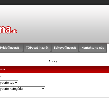
Array
erátu
t