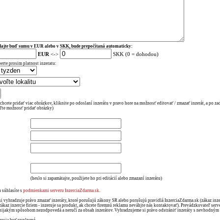
ajte buď sumu v EUR alebo v SKK, bude prepočítaná automaticky:
EUR
<->
SKK (0 = dohodou)
erte prosim platnost inzeratu:
 chcete pridať viac obrázkov, kliknite po odoslaní inzerátu v pravo hore na možnosť editovať / zmazať inzerát, a po za
ľte možnosť pridať obrázky)
(heslo si zapamätajte, použijete ho pri editácií alebo zmazaní inzerátu)
 súhlasíte s
podmienkami serveru InzerciaZdarma.sk
.
si vyhradzuje právo zmazať inzeráty, ktoré porušujú zákony SR alebo porušujú pravidlá InzerciaZdarma.sk (zákaz in
zákaz inzercie firiem - inzeruje sa produkt, ak chcete firemnú reklamu neváhjte nás kontaktovať). Prevádzkovateľ serv
nijakým spôsobom nezodpovedá a neručí za obsah inzerátov. Vyhradzujeme si právo odstrániť inzeráty s nevhodný