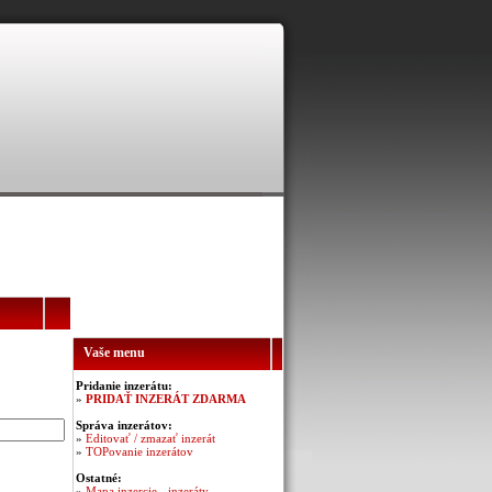
Vaše menu
Pridanie inzerátu:
»
PRIDAŤ INZERÁT ZDARMA
Správa inzerátov:
»
Editovať / zmazať inzerát
»
TOPovanie inzerátov
Ostatné:
»
Mapa inzercie - inzeráty