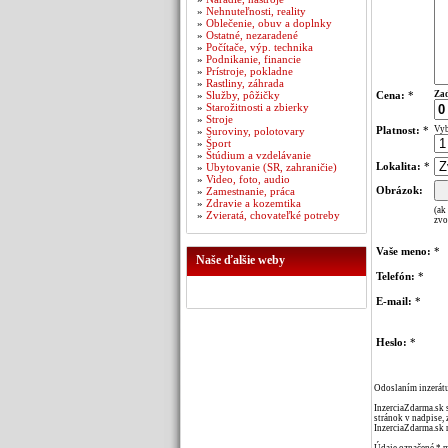
»
Nehnuteľnosti, reality
»
Oblečenie, obuv a doplnky
»
Ostatné, nezaradené
»
Počítače, výp. technika
»
Podnikanie, financie
»
Prístroje, pokladne
»
Rastliny, záhrada
»
Služby, pôžičky
Cena:
*
Zad
»
Starožitnosti a zbierky
»
Stroje
Platnost:
*
Vyb
»
Suroviny, polotovary
»
Šport
»
Štúdium a vzdelávanie
Lokalita:
*
»
Ubytovanie (SR, zahraničie)
»
Video, foto, audio
Obrázok:
»
Zamestnanie, práca
»
Zdravie a kozemtika
(ak
»
Zvieratá, chovateľké potreby
zvo
Vaše meno:
*
Naše ďalšie weby
Telefón:
*
E-mail:
*
Heslo:
*
Odoslaním inzerátu
InzerciaZdarma.sk 
stránok v nadpise, 
InzerciaZdarma.sk 