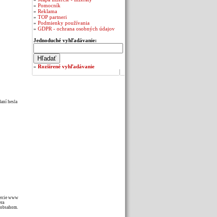
»
Pomocník
»
Reklama
»
TOP partneri
»
Podmienky používania
»
GDPR - ochrana osobných údajov
Jednoduché vyhľadávanie:
»
Rozšírené vyhľadávanie
daní hesla
zercie www
era
m obsahom.