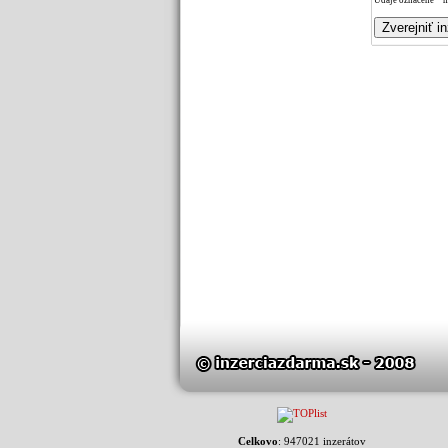
Údaje označené * m
Celkovo
: 947021 inzerátov