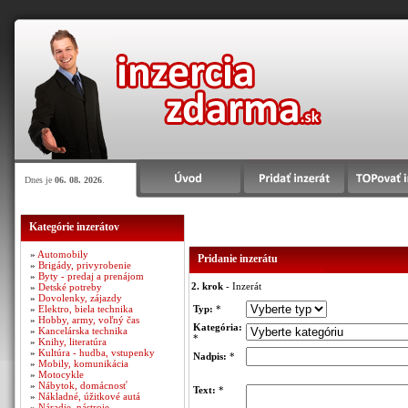
Dnes je
06. 08. 2026
.
Kategórie inzerátov
»
Automobily
Pridanie inzerátu
»
Brigády, privyrobenie
»
Byty - predaj a prenájom
2. krok
- Inzerát
»
Detské potreby
»
Dovolenky, zájazdy
»
Elektro, biela technika
Typ:
*
»
Hobby, army, voľný čas
Kategória:
»
Kancelárska technika
*
»
Knihy, literatúra
»
Kultúra - hudba, vstupenky
Nadpis:
*
»
Mobily, komunikácia
»
Motocykle
»
Nábytok, domácnosť
Text:
*
»
Nákladné, úžitkové autá
»
Náradie, nástroje