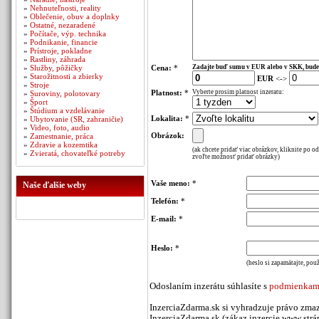
»
Nehnuteľnosti, reality
»
Oblečenie, obuv a doplnky
»
Ostatné, nezaradené
»
Počítače, výp. technika
»
Podnikanie, financie
»
Prístroje, pokladne
»
Rastliny, záhrada
»
Služby, pôžičky
Cena:
*
Zadajte buď sumu v EUR alebo v SKK, bude
»
Starožitnosti a zbierky
EUR
<->
»
Stroje
Platnost:
*
Vyberte prosim platnost inzeratu:
»
Suroviny, polotovary
»
Šport
»
Štúdium a vzdelávanie
Lokalita:
*
»
Ubytovanie (SR, zahraničie)
»
Video, foto, audio
Obrázok:
»
Zamestnanie, práca
»
Zdravie a kozemtika
(ak chcete pridať viac obrázkov, kliknite po o
»
Zvieratá, chovateľké potreby
zvoľte možnosť pridať obrázky)
Vaše meno:
*
Naše ďalšie weby
Telefón:
*
E-mail:
*
Heslo:
*
(heslo si zapamätajte, použ
Odoslaním inzerátu súhlasíte s
podmienkami
InzerciaZdarma.sk si vyhradzuje právo zmaz
InzerciaZdarma.sk (zákaz inzercie www stráno