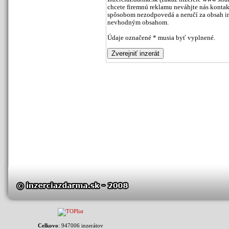
chcete firemnú reklamu neváhjte nás kontak
spôsobom nezodpovedá a neručí za obsah inz
nevhodným obsahom.
Údaje označené * musia byť vyplnené.
Celkovo
: 947006 inzerátov