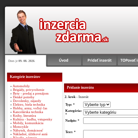
Dnes je
09. 08. 2026
.
Kategórie inzerátov
»
Automobily
Pridanie inzerátu
»
Brigády, privyrobenie
»
Byty - predaj a prenájom
2. krok
- Inzerát
»
Detské potreby
»
Dovolenky, zájazdy
»
Elektro, biela technika
Typ:
*
»
Hobby, army, voľný čas
Kategória:
»
Kancelárska technika
*
»
Knihy, literatúra
»
Kultúra - hudba, vstupenky
Nadpis:
*
»
Mobily, komunikácia
»
Motocykle
»
Nábytok, domácnosť
Text:
*
»
Nákladné, úžitkové autá
»
Náradie, nástroje