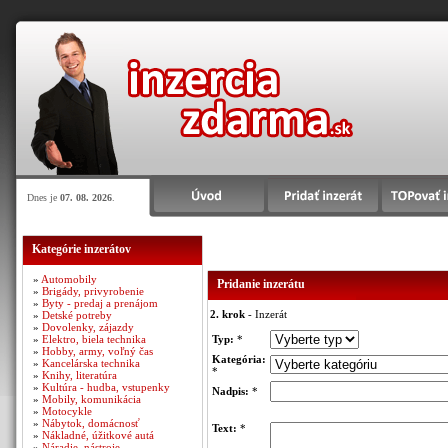
Dnes je
07. 08. 2026
.
Kategórie inzerátov
»
Automobily
Pridanie inzerátu
»
Brigády, privyrobenie
»
Byty - predaj a prenájom
2. krok
- Inzerát
»
Detské potreby
»
Dovolenky, zájazdy
»
Elektro, biela technika
Typ:
*
»
Hobby, army, voľný čas
Kategória:
»
Kancelárska technika
*
»
Knihy, literatúra
»
Kultúra - hudba, vstupenky
Nadpis:
*
»
Mobily, komunikácia
»
Motocykle
»
Nábytok, domácnosť
Text:
*
»
Nákladné, úžitkové autá
»
Náradie, nástroje