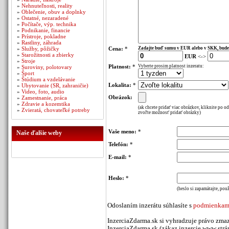
»
Nehnuteľnosti, reality
»
Oblečenie, obuv a doplnky
»
Ostatné, nezaradené
»
Počítače, výp. technika
»
Podnikanie, financie
»
Prístroje, pokladne
»
Rastliny, záhrada
»
Služby, pôžičky
Cena:
*
Zadajte buď sumu v EUR alebo v SKK, bude
»
Starožitnosti a zbierky
EUR
<->
»
Stroje
Platnost:
*
Vyberte prosim platnost inzeratu:
»
Suroviny, polotovary
»
Šport
»
Štúdium a vzdelávanie
Lokalita:
*
»
Ubytovanie (SR, zahraničie)
»
Video, foto, audio
Obrázok:
»
Zamestnanie, práca
»
Zdravie a kozemtika
(ak chcete pridať viac obrázkov, kliknite po o
»
Zvieratá, chovateľké potreby
zvoľte možnosť pridať obrázky)
Vaše meno:
*
Naše ďalšie weby
Telefón:
*
E-mail:
*
Heslo:
*
(heslo si zapamätajte, použ
Odoslaním inzerátu súhlasíte s
podmienkami
InzerciaZdarma.sk si vyhradzuje právo zmaz
InzerciaZdarma.sk (zákaz inzercie www stráno