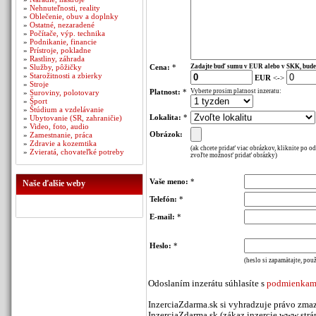
»
Nehnuteľnosti, reality
»
Oblečenie, obuv a doplnky
»
Ostatné, nezaradené
»
Počítače, výp. technika
»
Podnikanie, financie
»
Prístroje, pokladne
»
Rastliny, záhrada
»
Služby, pôžičky
Cena:
*
Zadajte buď sumu v EUR alebo v SKK, bude
»
Starožitnosti a zbierky
EUR
<->
»
Stroje
Platnost:
*
Vyberte prosim platnost inzeratu:
»
Suroviny, polotovary
»
Šport
»
Štúdium a vzdelávanie
Lokalita:
*
»
Ubytovanie (SR, zahraničie)
»
Video, foto, audio
Obrázok:
»
Zamestnanie, práca
»
Zdravie a kozemtika
(ak chcete pridať viac obrázkov, kliknite po o
»
Zvieratá, chovateľké potreby
zvoľte možnosť pridať obrázky)
Vaše meno:
*
Naše ďalšie weby
Telefón:
*
E-mail:
*
Heslo:
*
(heslo si zapamätajte, použ
Odoslaním inzerátu súhlasíte s
podmienkami
InzerciaZdarma.sk si vyhradzuje právo zmaz
InzerciaZdarma.sk (zákaz inzercie www stráno