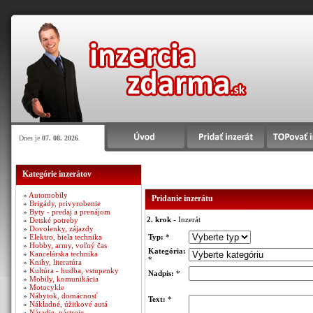
Dnes je
07. 08. 2026
.
Kategórie inzerátov
»
Automobily
Pridanie inzerátu
»
Brigády, privyrobenie
»
Byty - predaj a prenájom
2. krok
- Inzerát
»
Detské potreby
»
Dovolenky, zájazdy
»
Elektro, biela technika
Typ:
*
»
Hobby, army, voľný čas
Kategória:
»
Kancelárska technika
*
»
Knihy, literatúra
»
Kultúra - hudba, vstupenky
Nadpis:
*
»
Mobily, komunikácia
»
Motocykle
»
Nábytok, domácnosť
Text:
*
»
Nákladné, úžitkové autá
»
Náradie, nástroje