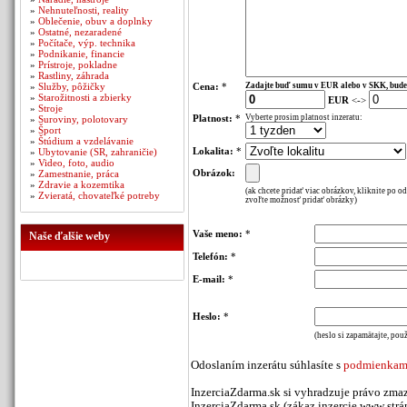
»
Nehnuteľnosti, reality
»
Oblečenie, obuv a doplnky
»
Ostatné, nezaradené
»
Počítače, výp. technika
»
Podnikanie, financie
»
Prístroje, pokladne
»
Rastliny, záhrada
»
Služby, pôžičky
Cena:
*
Zadajte buď sumu v EUR alebo v SKK, bude
»
Starožitnosti a zbierky
EUR
<->
»
Stroje
Platnost:
*
Vyberte prosim platnost inzeratu:
»
Suroviny, polotovary
»
Šport
»
Štúdium a vzdelávanie
Lokalita:
*
»
Ubytovanie (SR, zahraničie)
»
Video, foto, audio
Obrázok:
»
Zamestnanie, práca
»
Zdravie a kozemtika
(ak chcete pridať viac obrázkov, kliknite po o
»
Zvieratá, chovateľké potreby
zvoľte možnosť pridať obrázky)
Vaše meno:
*
Naše ďalšie weby
Telefón:
*
E-mail:
*
Heslo:
*
(heslo si zapamätajte, použ
Odoslaním inzerátu súhlasíte s
podmienkami
InzerciaZdarma.sk si vyhradzuje právo zmaz
InzerciaZdarma.sk (zákaz inzercie www stráno