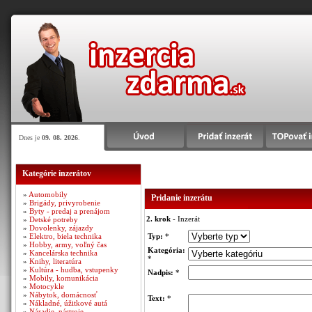
Dnes je
09. 08. 2026
.
Kategórie inzerátov
»
Automobily
Pridanie inzerátu
»
Brigády, privyrobenie
»
Byty - predaj a prenájom
2. krok
- Inzerát
»
Detské potreby
»
Dovolenky, zájazdy
»
Elektro, biela technika
Typ:
*
»
Hobby, army, voľný čas
Kategória:
»
Kancelárska technika
*
»
Knihy, literatúra
»
Kultúra - hudba, vstupenky
Nadpis:
*
»
Mobily, komunikácia
»
Motocykle
»
Nábytok, domácnosť
Text:
*
»
Nákladné, úžitkové autá
»
Náradie, nástroje