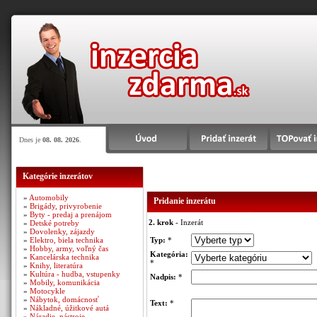
Dnes je
08. 08. 2026
.
Kategórie inzerátov
»
Automobily
Pridanie inzerátu
»
Brigády, privyrobenie
»
Byty - predaj a prenájom
2. krok
- Inzerát
»
Detské potreby
»
Dovolenky, zájazdy
»
Elektro, biela technika
Typ:
*
»
Hobby, army, voľný čas
Kategória:
»
Kancelárska technika
*
»
Knihy, literatúra
»
Kultúra - hudba, vstupenky
Nadpis:
*
»
Mobily, komunikácia
»
Motocykle
»
Nábytok, domácnosť
Text:
*
»
Nákladné, úžitkové autá
»
Náradie, nástroje