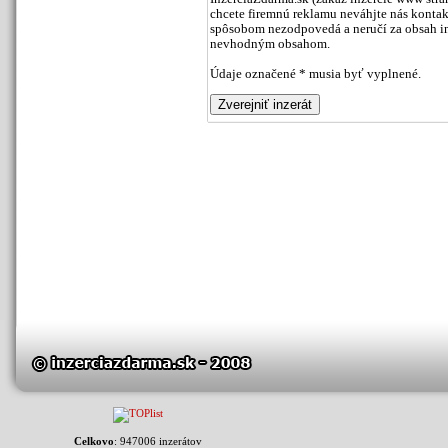
chcete firemnú reklamu neváhjte nás kontak
spôsobom nezodpovedá a neručí za obsah inz
nevhodným obsahom.
Údaje označené * musia byť vyplnené.
Celkovo
: 947006 inzerátov