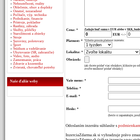
»
Nehnuteľnosti, reality
»
Oblečenie, obuv a doplnky
»
Ostatné, nezaradené
»
Počítače, výp. technika
»
Podnikanie, financie
»
Prístroje, pokladne
»
Rastliny, záhrada
»
Služby, pôžičky
Cena:
*
Zadajte buď sumu v EUR alebo v SKK, bude
»
Starožitnosti a zbierky
EUR
<->
»
Stroje
Platnost:
*
Vyberte prosim platnost inzeratu:
»
Suroviny, polotovary
»
Šport
»
Štúdium a vzdelávanie
Lokalita:
*
»
Ubytovanie (SR, zahraničie)
»
Video, foto, audio
Obrázok:
»
Zamestnanie, práca
»
Zdravie a kozemtika
(ak chcete pridať viac obrázkov, kliknite po o
»
Zvieratá, chovateľké potreby
zvoľte možnosť pridať obrázky)
Vaše meno:
*
Naše ďalšie weby
Telefón:
*
E-mail:
*
Heslo:
*
(heslo si zapamätajte, použ
Odoslaním inzerátu súhlasíte s
podmienkami
InzerciaZdarma.sk si vyhradzuje právo zmaz
InzerciaZdarma.sk (zákaz inzercie www stráno