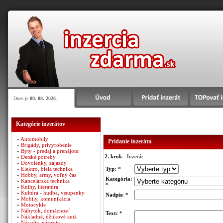
Dnes je
09. 08. 2026
.
Kategórie inzerátov
»
Automobily
Pridanie inzerátu
»
Brigády, privyrobenie
»
Byty - predaj a prenájom
2. krok
- Inzerát
»
Detské potreby
»
Dovolenky, zájazdy
»
Elektro, biela technika
Typ:
*
»
Hobby, army, voľný čas
Kategória:
»
Kancelárska technika
*
»
Knihy, literatúra
»
Kultúra - hudba, vstupenky
Nadpis:
*
»
Mobily, komunikácia
»
Motocykle
»
Nábytok, domácnosť
Text:
*
»
Nákladné, úžitkové autá
»
Náradie, nástroje