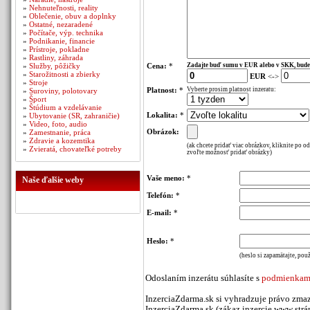
»
Nehnuteľnosti, reality
»
Oblečenie, obuv a doplnky
»
Ostatné, nezaradené
»
Počítače, výp. technika
»
Podnikanie, financie
»
Prístroje, pokladne
»
Rastliny, záhrada
»
Služby, pôžičky
Cena:
*
Zadajte buď sumu v EUR alebo v SKK, bude
»
Starožitnosti a zbierky
EUR
<->
»
Stroje
Platnost:
*
Vyberte prosim platnost inzeratu:
»
Suroviny, polotovary
»
Šport
»
Štúdium a vzdelávanie
Lokalita:
*
»
Ubytovanie (SR, zahraničie)
»
Video, foto, audio
Obrázok:
»
Zamestnanie, práca
»
Zdravie a kozemtika
(ak chcete pridať viac obrázkov, kliknite po o
»
Zvieratá, chovateľké potreby
zvoľte možnosť pridať obrázky)
Vaše meno:
*
Naše ďalšie weby
Telefón:
*
E-mail:
*
Heslo:
*
(heslo si zapamätajte, použ
Odoslaním inzerátu súhlasíte s
podmienkami
InzerciaZdarma.sk si vyhradzuje právo zmaz
InzerciaZdarma.sk (zákaz inzercie www stráno