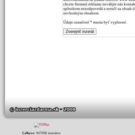
chcete firemnú reklamu neváhjte nás kontak
spôsobom nezodpovedá a neručí za obsah inz
nevhodným obsahom.
Údaje označené * musia byť vyplnené.
Celkovo
: 947006 inzerátov