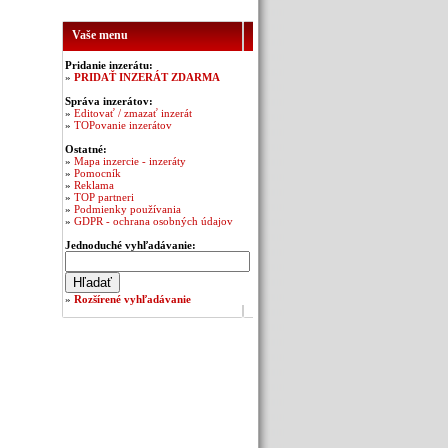
Vaše menu
Pridanie inzerátu:
»
PRIDAŤ INZERÁT ZDARMA
Správa inzerátov:
»
Editovať / zmazať inzerát
»
TOPovanie inzerátov
Ostatné:
»
Mapa inzercie - inzeráty
»
Pomocník
»
Reklama
»
TOP partneri
»
Podmienky používania
»
GDPR - ochrana osobných údajov
Jednoduché vyhľadávanie:
»
Rozšírené vyhľadávanie