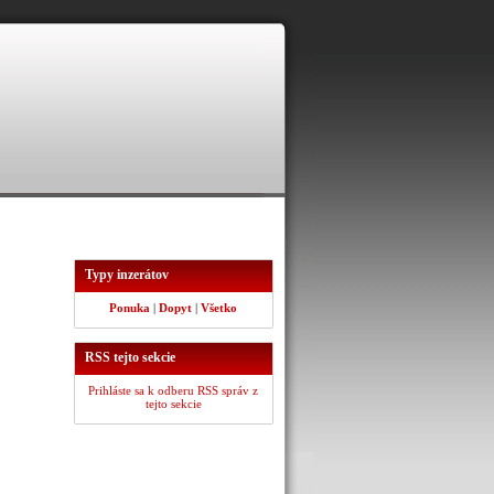
Typy inzerátov
Ponuka
|
Dopyt
|
Všetko
RSS tejto sekcie
Prihláste sa k odberu RSS správ z
tejto sekcie