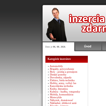
Dnes je
06. 08. 2026
.
Kategórie inzerátov
»
Automobily
»
Brigády, privyrobenie
»
Byty - predaj a prenájom
»
Detské potreby
»
Dovolenky, zájazdy
»
Elektro, biela technika
»
Hobby, army, voľný čas
»
Kancelárska technika
»
Knihy, literatúra
»
Kultúra - hudba, vstupenky
»
Mobily, komunikácia
»
Motocykle
»
Nábytok, domácnosť
»
Nákladné, úžitkové autá
»
Náradie, nástroje