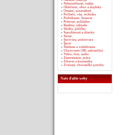
»
Nehnuteľnosti, reality
»
Oblečenie, obuv a doplnky
»
Ostatné, nezaradené
»
Počítače, výp. technika
»
Podnikanie, financie
»
Prístroje, pokladne
»
Rastliny, záhrada
»
Služby, pôžičky
»
Starožitnosti a zbierky
»
Stroje
»
Suroviny, polotovary
»
Šport
»
Štúdium a vzdelávanie
»
Ubytovanie (SR, zahraničie)
»
Video, foto, audio
»
Zamestnanie, práca
»
Zdravie a kozemtika
»
Zvieratá, chovateľké potreby
Naše ďalšie weby