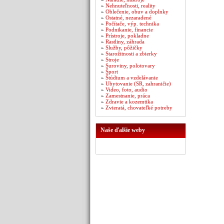
»
Nehnuteľnosti, reality
»
Oblečenie, obuv a doplnky
»
Ostatné, nezaradené
»
Počítače, výp. technika
»
Podnikanie, financie
»
Prístroje, pokladne
»
Rastliny, záhrada
»
Služby, pôžičky
»
Starožitnosti a zbierky
»
Stroje
»
Suroviny, polotovary
»
Šport
»
Štúdium a vzdelávanie
»
Ubytovanie (SR, zahraničie)
»
Video, foto, audio
»
Zamestnanie, práca
»
Zdravie a kozemtika
»
Zvieratá, chovateľké potreby
Naše ďalšie weby