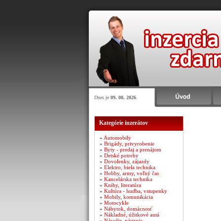
Dnes je
09. 08. 2026
.
Kategórie inzerátov
»
Automobily
»
Brigády, privyrobenie
»
Byty - predaj a prenájom
»
Detské potreby
»
Dovolenky, zájazdy
»
Elektro, biela technika
»
Hobby, army, voľný čas
»
Kancelárska technika
»
Knihy, literatúra
»
Kultúra - hudba, vstupenky
»
Mobily, komunikácia
»
Motocykle
»
Nábytok, domácnosť
»
Nákladné, úžitkové autá
»
Náradie, nástroje