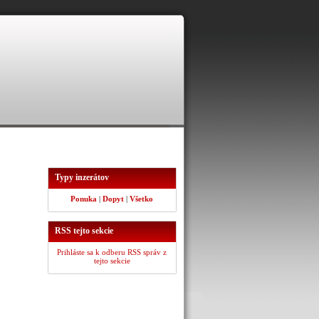
Typy inzerátov
Ponuka
|
Dopyt
|
Všetko
RSS tejto sekcie
Prihláste sa k odberu RSS správ z
tejto sekcie