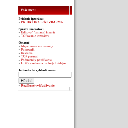
Vaše menu
Pridanie inzerátu:
»
PRIDAŤ INZERÁT ZDARMA
Správa inzerátov:
»
Editovať / zmazať inzerát
»
TOPovanie inzerátov
Ostatné:
»
Mapa inzercie - inzeráty
»
Pomocník
»
Reklama
»
TOP partneri
»
Podmienky používania
»
GDPR - ochrana osobných údajov
Jednoduché vyhľadávanie:
»
Rozšírené vyhľadávanie