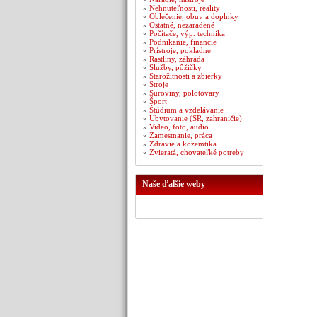
»
Nehnuteľnosti, reality
»
Oblečenie, obuv a doplnky
»
Ostatné, nezaradené
»
Počítače, výp. technika
»
Podnikanie, financie
»
Prístroje, pokladne
»
Rastliny, záhrada
»
Služby, pôžičky
»
Starožitnosti a zbierky
»
Stroje
»
Suroviny, polotovary
»
Šport
»
Štúdium a vzdelávanie
»
Ubytovanie (SR, zahraničie)
»
Video, foto, audio
»
Zamestnanie, práca
»
Zdravie a kozemtika
»
Zvieratá, chovateľké potreby
Naše ďalšie weby