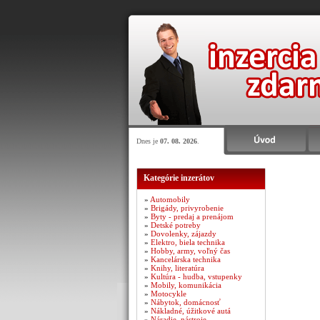
Dnes je
07. 08. 2026
.
Kategórie inzerátov
»
Automobily
»
Brigády, privyrobenie
»
Byty - predaj a prenájom
»
Detské potreby
»
Dovolenky, zájazdy
»
Elektro, biela technika
»
Hobby, army, voľný čas
»
Kancelárska technika
»
Knihy, literatúra
»
Kultúra - hudba, vstupenky
»
Mobily, komunikácia
»
Motocykle
»
Nábytok, domácnosť
»
Nákladné, úžitkové autá
»
Náradie, nástroje