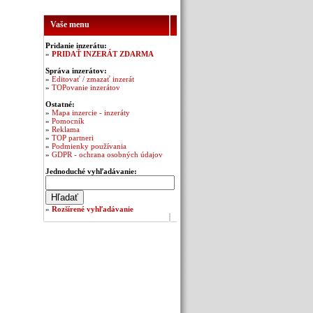
Vaše menu
Pridanie inzerátu:
»
PRIDAŤ INZERÁT ZDARMA
Správa inzerátov:
»
Editovať / zmazať inzerát
»
TOPovanie inzerátov
Ostatné:
»
Mapa inzercie - inzeráty
»
Pomocník
»
Reklama
»
TOP partneri
»
Podmienky používania
»
GDPR - ochrana osobných údajov
Jednoduché vyhľadávanie:
»
Rozšírené vyhľadávanie