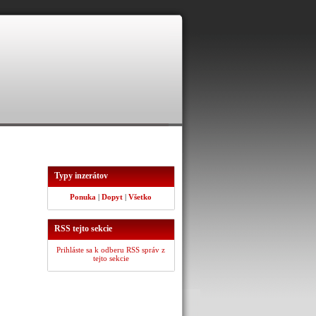
Typy inzerátov
Ponuka
|
Dopyt
|
Všetko
RSS tejto sekcie
Prihláste sa k odberu RSS správ z
tejto sekcie