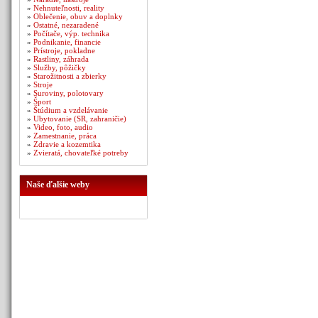
»
Nehnuteľnosti, reality
»
Oblečenie, obuv a doplnky
»
Ostatné, nezaradené
»
Počítače, výp. technika
»
Podnikanie, financie
»
Prístroje, pokladne
»
Rastliny, záhrada
»
Služby, pôžičky
»
Starožitnosti a zbierky
»
Stroje
»
Suroviny, polotovary
»
Šport
»
Štúdium a vzdelávanie
»
Ubytovanie (SR, zahraničie)
»
Video, foto, audio
»
Zamestnanie, práca
»
Zdravie a kozemtika
»
Zvieratá, chovateľké potreby
Naše ďalšie weby