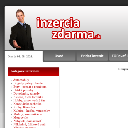
Dnes je
08. 08. 2026
.
Ľutujem
Kategórie inzerátov
»
Automobily
»
Brigády, privyrobenie
»
Byty - predaj a prenájom
»
Detské potreby
»
Dovolenky, zájazdy
»
Elektro, biela technika
»
Hobby, army, voľný čas
»
Kancelárska technika
»
Knihy, literatúra
»
Kultúra - hudba, vstupenky
»
Mobily, komunikácia
»
Motocykle
»
Nábytok, domácnosť
»
Nákladné, úžitkové autá
»
Náradie, nástroje