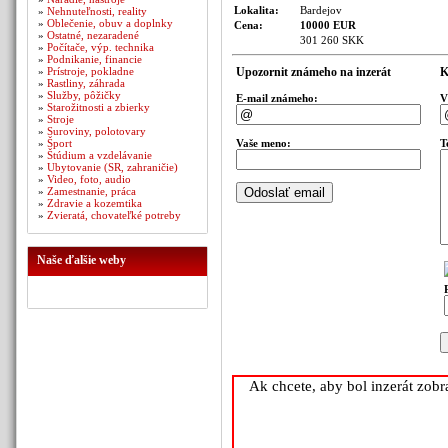
Lokalita:
Bardejov
»
Nehnuteľnosti, reality
»
Oblečenie, obuv a doplnky
Cena:
10000 EUR
»
Ostatné, nezaradené
301 260 SKK
»
Počítače, výp. technika
»
Podnikanie, financie
»
Prístroje, pokladne
Upozornit známeho na inzerát
K
»
Rastliny, záhrada
»
Služby, pôžičky
E-mail známeho:
V
»
Starožitnosti a zbierky
»
Stroje
»
Suroviny, polotovary
»
Šport
Vaše meno:
T
»
Štúdium a vzdelávanie
»
Ubytovanie (SR, zahraničie)
»
Video, foto, audio
»
Zamestnanie, práca
»
Zdravie a kozemtika
»
Zvieratá, chovateľké potreby
Naše ďalšie weby
Ak chcete, aby bol inzerát zob