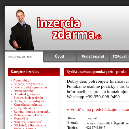
Dnes je
07. 08. 2026
.
Kategórie inzerátov
Rychla a seriozna ponuka pozic
- ponuka - 
»
Automobily
Dobry den, potrebujete financovan
»
Brigády, privyrobenie
Ponukame osobne pozicky s uroko
»
Byty - predaj a prenájom
»
Detské potreby
informacii nas prosim kontaktujte
»
Dovolenky, zájazdy
Watshapp:+39-350-098-9490
»
Elektro, biela technika
»
Hobby, army, voľný čas
»
Kancelárska technika
»
Knihy, literatúra
« Vrátiť sa na predchádzajúcu str
»
Kultúra - hudba, vstupenky
»
Mobily, komunikácia
Meno:
Leporati
»
Motocykle
»
Nábytok, domácnosť
E-mail:
leporati.finanza022
gmail.co
»
Nákladné, úžitkové autá
Telefón:
02147483647
»
Náradie, nástroje