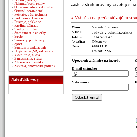
»
Nehnuteľnosti, reality
zaslete strukturovany zivotopis
»
Oblečenie, obuv a doplnky
»
Ostatné, nezaradené
»
Počítače, výp. technika
« Vrátiť sa na predchádzajúcu str
»
Podnikanie, financie
»
Prístroje, pokladne
»
Rastliny, záhrada
Meno:
Marketa Krouzova
»
Služby, pôžičky
E-mail:
budweis
bohemiaworks.cz
»
Starožitnosti a zbierky
»
Stroje
Telefón:
02147483647
»
Suroviny, polotovary
Lokalita:
Zahranicie
»
Šport
Cena:
4000 EUR
»
Štúdium a vzdelávanie
120 504 SKK
»
Ubytovanie (SR, zahraničie)
»
Video, foto, audio
»
Zamestnanie, práca
Upozornit známeho na inzerát
K
»
Zdravie a kozemtika
»
Zvieratá, chovateľké potreby
E-mail známeho:
V
Naše ďalšie weby
Vaše meno:
T