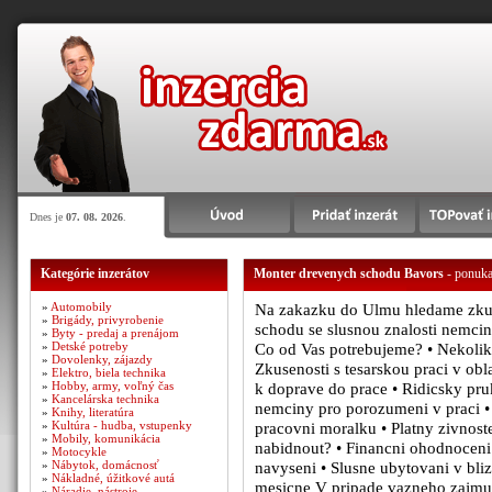
Dnes je
07. 08. 2026
.
Kategórie inzerátov
Monter drevenych schodu Bavors
- ponuka
»
Automobily
Na zakazku do Ulmu hledame zkus
»
Brigády, privyrobenie
schodu se slusnou znalosti nemciny
»
Byty - predaj a prenájom
»
Detské potreby
Co od Vas potrebujeme? • Nekolik l
»
Dovolenky, zájazdy
Zkusenosti s tesarskou praci v ob
»
Elektro, biela technika
»
Hobby, army, voľný čas
k doprave do prace • Ridicsky pru
»
Kancelárska technika
nemciny pro porozumeni v praci • 
»
Knihy, literatúra
»
Kultúra - hudba, vstupenky
pracovni moralku • Platny zivnos
»
Mobily, komunikácia
nabidnout? • Financni ohodnocen
»
Motocykle
»
Nábytok, domácnosť
navyseni • Slusne ubytovani v bli
»
Nákladné, úžitkové autá
mesicne V pripade vazneho zajmu
»
Náradie, nástroje