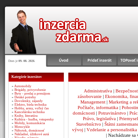
Dnes je
09. 08. 2026
.
Kategórie inzerátov
»
Automobily
»
Brigády, privyrobenie
Administratíva
|
Bezpečnosť
»
Byty - predaj a prenájom
zásobovanie
|
Ekonomika, fina
»
Detské potreby
»
Dovolenky, zájazdy
Management
|
Marketing a r
»
Elektro, biela technika
Počítače, informatika
|
Pohosti
»
Hobby, army, voľný čas
»
Kancelárska technika
domácnosti
|
Potravinárstvo
|
Prác
»
Knihy, literatúra
Právo, legislatíva
|
Priemysel
»
Kultúra - hudba, vstupenky
»
Mobily, komunikácia
Stavebníctvo
|
Štátni zamestnan
»
Motocykle
vývoj
|
Vzdelanie a personalistika
»
Nábytok, domácnosť
»
Nákladné, úžitkové autá
| Nachádzate sa 
»
Náradie, nástroje