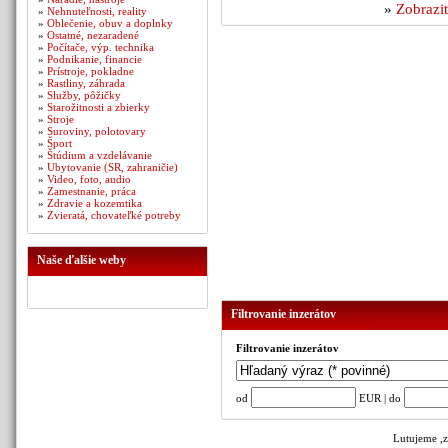
»
Zobrazit
»
Nehnuteľnosti, reality
»
Oblečenie, obuv a doplnky
»
Ostatné, nezaradené
»
Počítače, výp. technika
»
Podnikanie, financie
»
Prístroje, pokladne
»
Rastliny, záhrada
»
Služby, pôžičky
»
Starožitnosti a zbierky
»
Stroje
»
Suroviny, polotovary
»
Šport
»
Štúdium a vzdelávanie
»
Ubytovanie (SR, zahraničie)
»
Video, foto, audio
»
Zamestnanie, práca
»
Zdravie a kozemtika
»
Zvieratá, chovateľké potreby
Naše ďalšie weby
Filtrovanie inzerátov
Filtrovanie inzerátov
od
EUR | do
Lutujeme ,z