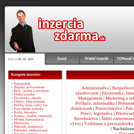
Dnes je
08. 08. 2026
.
Kategórie inzerátov
»
Automobily
»
Brigády, privyrobenie
Administratíva
|
Bezpečnosť
»
Byty - predaj a prenájom
zásobovanie
|
Ekonomika, fina
»
Detské potreby
Management
|
Marketing a r
»
Dovolenky, zájazdy
»
Elektro, biela technika
Počítače, informatika
|
Pohosti
»
Hobby, army, voľný čas
domácnosti
|
Potravinárstvo
|
Prác
»
Kancelárska technika
»
Knihy, literatúra
Právo, legislatíva
|
Priemysel
»
Kultúra - hudba, vstupenky
Stavebníctvo
|
Štátni zamestnan
»
Mobily, komunikácia
vývoj
|
Vzdelanie a personalistika
»
Motocykle
»
Nábytok, domácnosť
| Nachádzate
»
Nákladné, úžitkové autá
»
Zobrazit
»
Náradie, nástroje