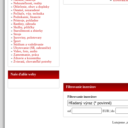
»
Nehnuteľnosti, reality
»
Oblečenie, obuv a doplnky
»
Ostatné, nezaradené
»
Počítače, výp. technika
»
Podnikanie, financie
»
Prístroje, pokladne
»
Rastliny, záhrada
»
Služby, pôžičky
»
Starožitnosti a zbierky
»
Stroje
»
Suroviny, polotovary
»
Šport
»
Štúdium a vzdelávanie
»
Ubytovanie (SR, zahraničie)
»
Video, foto, audio
»
Zamestnanie, práca
»
Zdravie a kozemtika
»
Zvieratá, chovateľké potreby
Naše ďalšie weby
Filtrovanie inzerátov
Filtrovanie inzerátov
od
EUR | do
Lutujeme ,z