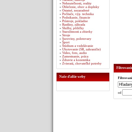
»
Nehnuteľnosti, reality
»
Oblečenie, obuv a doplnky
»
Ostatné, nezaradené
»
Počítače, výp. technika
»
Podnikanie, financie
»
Prístroje, pokladne
»
Rastliny, záhrada
»
Služby, pôžičky
»
Starožitnosti a zbierky
»
Stroje
»
Suroviny, polotovary
»
Šport
»
Štúdium a vzdelávanie
»
Ubytovanie (SR, zahraničie)
»
Video, foto, audio
»
Zamestnanie, práca
»
Zdravie a kozemtika
»
Zvieratá, chovateľké potreby
Filtrovani
Naše ďalšie weby
Filtrovan
od