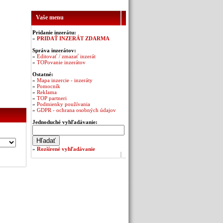
Vaše menu
Pridanie inzerátu:
»
PRIDAŤ INZERÁT ZDARMA
Správa inzerátov:
»
Editovať / zmazať inzerát
»
TOPovanie inzerátov
Ostatné:
»
Mapa inzercie - inzeráty
»
Pomocník
»
Reklama
»
TOP partneri
»
Podmienky používania
»
GDPR - ochrana osobných údajov
Jednoduché vyhľadávanie:
»
Rozšírené vyhľadávanie