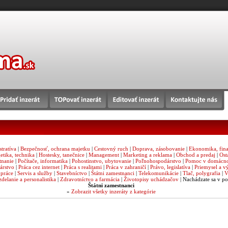
tratíva
|
Bezpečnosť, ochrana majetku
|
Cestovný ruch
|
Doprava, zásobovanie
|
Ekonomika, fina
etika, technika
|
Hostesky, tanečnice
|
Management
|
Marketing a reklama
|
Obchod a predaj
|
Ost
tnanie
|
Počítače, informatika
|
Pohostinstvo, ubytovanie
|
Poľnohospodárstvo
|
Pomoc v domácno
árstvo
|
Práca cez internet
|
Práca s realitami
|
Práca v zahraničí
|
Právo, legislatíva
|
Priemysel a v
 práce
|
Servis a služby
|
Stavebníctvo
|
Štátni zamestnanci
|
Telekomunikácie
|
Tlač, polygrafia
|
V
delanie a personalistika
|
Zdravotníctvo a farmácia
|
Životopisy uchádzačov
| Nachádzate sa v po
Štátni zamestnanci
»
Zobrazit všetky inzeráty z kategórie