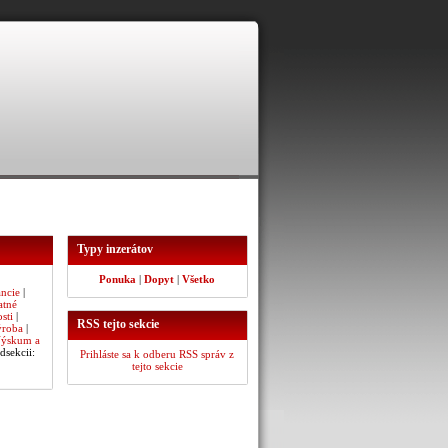
Typy inzerátov
Ponuka
|
Dopyt
|
Všetko
ncie
|
atné
sti
|
RSS tejto sekcie
ýroba
|
ýskum a
dsekcii:
Prihláste sa k odberu RSS správ z
tejto sekcie