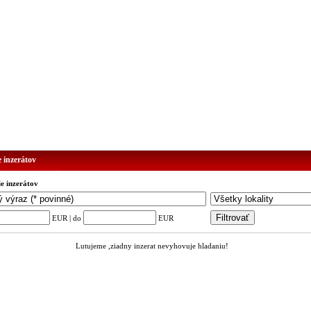
e inzerátov
ie inzerátov
EUR | do
EUR
Lutujeme ,ziadny inzerat nevyhovuje hladaniu!