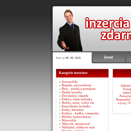
Dnes je
08. 08. 2026
.
Kategórie inzerátov
»
Automobily
»
Brigády, privyrobenie
Adminis
»
Byty - predaj a prenájom
Energ
»
Detské potreby
zames
»
Dovolenky, zájazdy
Potravin
»
Elektro, biela technika
Remeselné
»
Hobby, army, voľný čas
vývoj
|
Vz
»
Kancelárska technika
»
Knihy, literatúra
»
Kultúra - hudba, vstupenky
»
Mobily, komunikácia
»
Motocykle
»
Nábytok, domácnosť
»
Nákladné, úžitkové autá
»
Náradie, nástroje