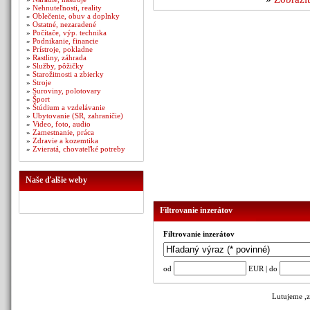
»
Nehnuteľnosti, reality
»
Oblečenie, obuv a doplnky
»
Ostatné, nezaradené
»
Počítače, výp. technika
»
Podnikanie, financie
»
Prístroje, pokladne
»
Rastliny, záhrada
»
Služby, pôžičky
»
Starožitnosti a zbierky
»
Stroje
»
Suroviny, polotovary
»
Šport
»
Štúdium a vzdelávanie
»
Ubytovanie (SR, zahraničie)
»
Video, foto, audio
»
Zamestnanie, práca
»
Zdravie a kozemtika
»
Zvieratá, chovateľké potreby
Naše ďalšie weby
Filtrovanie inzerátov
Filtrovanie inzerátov
od
EUR | do
Lutujeme ,z