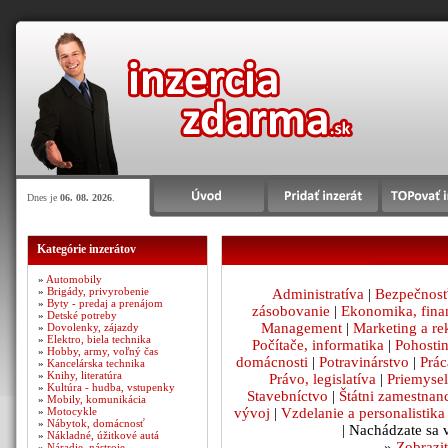
Dnes je
06. 08. 2026
.
Kategórie inzerátov
»
Automobily
»
Brigády, privyrobenie
Administratíva
|
Bezpečnosť
»
Byty - predaj a prenájom
zásobovanie
|
Ekonomika, fina
»
Detské potreby
Management
|
Marketing a r
»
Dovolenky, zájazdy
»
Elektro, biela technika
Počítače, informatika
|
Pohosti
»
Hobby, army, voľný čas
domácnosti
|
Potravinárstvo
|
Prác
»
Kancelárska technika
»
Knihy, literatúra
Právo, legislatíva
|
Priemysel
»
Kultúra - hudba, vstupenky
Stavebníctvo
|
Štátni zamestnan
»
Mobily, komunikácia
vývoj
|
Vzdelanie a personalistika
»
Motocykle
»
Nábytok, domácnosť
| Nachádzate sa 
»
Nákladné, úžitkové autá
»
Zobrazit
»
Náradie, nástroje