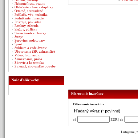
»
Nehnuteľnosti, reality
»
Oblečenie, obuv a doplnky
»
Ostatné, nezaradené
»
Počítače, výp. technika
»
Podnikanie, financie
»
Prístroje, pokladne
»
Rastliny, záhrada
»
Služby, pôžičky
»
Starožitnosti a zbierky
»
Stroje
»
Suroviny, polotovary
»
Šport
»
Štúdium a vzdelávanie
»
Ubytovanie (SR, zahraničie)
»
Video, foto, audio
»
Zamestnanie, práca
»
Zdravie a kozemtika
»
Zvieratá, chovateľké potreby
Naše ďalšie weby
Filtrovanie inzerátov
Filtrovanie inzerátov
od
EUR | do
Lutujeme ,z