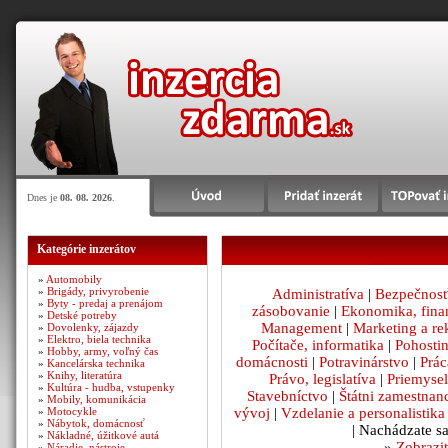
Dnes je
08. 08. 2026
.
Kategórie inzerátov
»
Automobily
»
Brigády, privyrobenie
Administratíva
|
Bezpečnosť
»
Byty - predaj a prenájom
zásobovanie
|
Ekonomika, fina
»
Detské potreby
Management
|
Marketing a r
»
Dovolenky, zájazdy
»
Elektro, biela technika
Počítače, informatika
|
Pohosti
»
Hobby, army, voľný čas
domácnosti
|
Potravinárstvo
|
Prác
»
Kancelárska technika
»
Knihy, literatúra
Právo, legislatíva
|
Priemysel
»
Kultúra - hudba, vstupenky
Stavebníctvo
|
Štátni zamestnan
»
Mobily, komunikácia
vývoj
|
Vzdelanie a personalistika
»
Motocykle
»
Nábytok, domácnosť
| Nachádzate s
»
Nákladné, úžitkové autá
»
Zobrazit
»
Náradie, nástroje