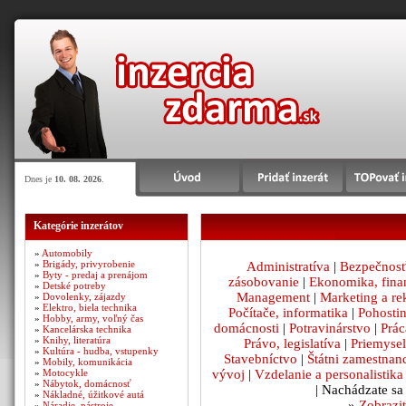
Dnes je
10. 08. 2026
.
Kategórie inzerátov
»
Automobily
»
Brigády, privyrobenie
Administratíva
|
Bezpečnosť
»
Byty - predaj a prenájom
zásobovanie
|
Ekonomika, fina
»
Detské potreby
Management
|
Marketing a r
»
Dovolenky, zájazdy
»
Elektro, biela technika
Počítače, informatika
|
Pohosti
»
Hobby, army, voľný čas
domácnosti
|
Potravinárstvo
|
Prác
»
Kancelárska technika
»
Knihy, literatúra
Právo, legislatíva
|
Priemysel
»
Kultúra - hudba, vstupenky
Stavebníctvo
|
Štátni zamestnan
»
Mobily, komunikácia
vývoj
|
Vzdelanie a personalistika
»
Motocykle
»
Nábytok, domácnosť
| Nachádzate sa
»
Nákladné, úžitkové autá
»
Zobrazit
»
Náradie, nástroje