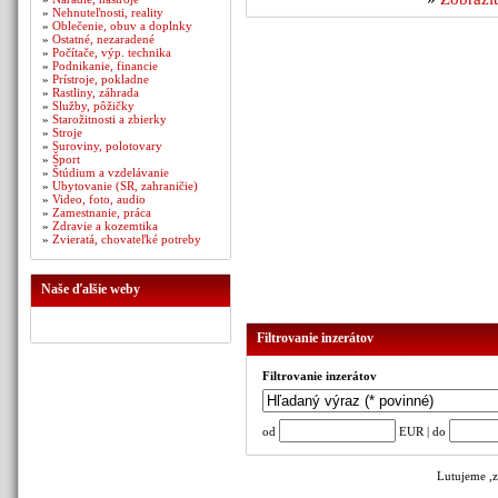
»
Nehnuteľnosti, reality
»
Oblečenie, obuv a doplnky
»
Ostatné, nezaradené
»
Počítače, výp. technika
»
Podnikanie, financie
»
Prístroje, pokladne
»
Rastliny, záhrada
»
Služby, pôžičky
»
Starožitnosti a zbierky
»
Stroje
»
Suroviny, polotovary
»
Šport
»
Štúdium a vzdelávanie
»
Ubytovanie (SR, zahraničie)
»
Video, foto, audio
»
Zamestnanie, práca
»
Zdravie a kozemtika
»
Zvieratá, chovateľké potreby
Naše ďalšie weby
Filtrovanie inzerátov
Filtrovanie inzerátov
od
EUR | do
Lutujeme ,z