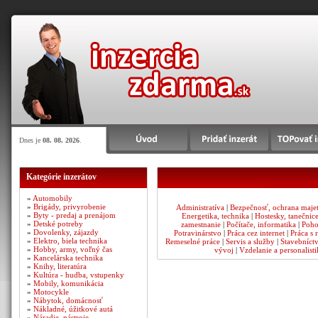
Dnes je
08. 08. 2026
.
Kategórie inzerátov
»
Automobily
»
Brigády, privyrobenie
Administratíva
|
Bezpečnosť, ochrana maje
»
Byty - predaj a prenájom
Energetika, technika
|
Hostesky, tanečnic
»
Detské potreby
zamestnanie
|
Počítače, informatika
|
Poho
»
Dovolenky, zájazdy
Potravinárstvo
|
Práca cez internet
|
Práca s 
»
Elektro, biela technika
Remeselné práce
|
Servis a služby
|
Stavebníct
»
Hobby, army, voľný čas
vývoj
|
Vzdelanie a personalisti
»
Kancelárska technika
»
Knihy, literatúra
»
Kultúra - hudba, vstupenky
»
Mobily, komunikácia
»
Motocykle
»
Nábytok, domácnosť
»
Nákladné, úžitkové autá
»
Náradie, nástroje