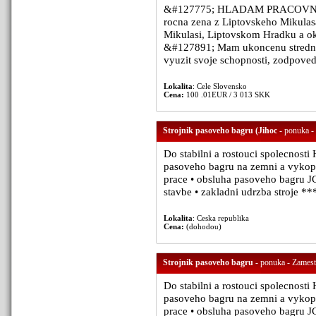
&#127775; HLADAM PRACOVNU 
rocna zena z Liptovskeho Mikulas
Mikulasi, Liptovskom Hradku a oko
&#127891; Mam ukoncenu strednu
vyuzit svoje schopnosti, zodpovedny
Lokalita
: Cele Slovensko
Cena:
100 .01EUR / 3 013 SKK
Strojnik pasoveho bagru (Jihoc
- ponuka - 
Do stabilni a rostouci spolecnosti
pasoveho bagru na zemni a vykopo
prace • obsluha pasoveho bagru JC
stavbe • zakladni udrzba stroje **
Lokalita
: Ceska republika
Cena:
(dohodou)
Strojnik pasoveho bagru
- ponuka - Zamestn
Do stabilni a rostouci spolecnosti
pasoveho bagru na zemni a vykopo
prace • obsluha pasoveho bagru JC