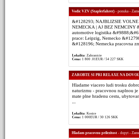
Vodic VZV (Staplerfahrer)
- ponuka - Zames
&#128293; NAJBLIZSIE VOLNE 
NEMECKA | AJ BEZ NEMCINY &#1
automotive logistika &#9888;&#
prace: Leipzig, Nemecko &#12798
&#128196; Nemecka pracovna zml
Lokalita
: Zahranicie
Cena:
1 800 .01EUR / 54 227 SKK
ZAROBTE SI PRI RELAXE NA DOVO
Hladame viacero ludi trosku dobro
naturizmu - pracovnou naplnou je 
mate plne hradenu cestu, ubytovani
...
Lokalita
: Kosice
Cena:
1 000EUR / 30 126 SKK
Hladam pracovnu prilezitost
- dopyt - Zame