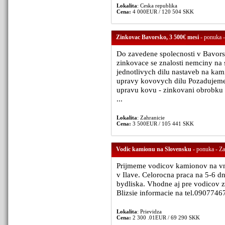
Lokalita
: Ceska republika
Cena:
4 000EUR / 120 504 SKK
Zinkovac Bavorsko, 3 500€ mesi
- ponuka -
Do zavedene spolecnosti v Bavors
zinkovace se znalosti nemciny na 
jednotlivych dilu nastaveb na kam
upravy kovovych dilu Pozadujeme:
upravu kovu - zinkovani obrobku d
...
Lokalita
: Zahranicie
Cena:
3 500EUR / 105 441 SKK
Vodic kamionu na Slovensku
- ponuka - Za
Prijmeme vodicov kamionov na vnu
v Ilave. Celorocna praca na 5-6 
bydliska. Vhodne aj pre vodicov 
Blizsie informacie na tel.09077467
Lokalita
: Prievidza
Cena:
2 300 .01EUR / 69 290 SKK