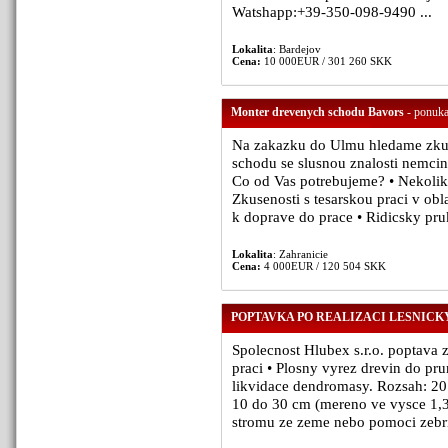
Watshapp:+39-350-098-9490 ...
Lokalita
: Bardejov
Cena:
10 000EUR / 301 260 SKK
Monter drevenych schodu Bavors
- ponuka
Na zakazku do Ulmu hledame zkus
schodu se slusnou znalosti nemciny
Co od Vas potrebujeme? • Nekolik l
Zkusenosti s tesarskou praci v ob
k doprave do prace • Ridicsky pru
Lokalita
: Zahranicie
Cena:
4 000EUR / 120 504 SKK
POPTAVKA PO REALIZACI LESNICK
Spolecnost Hlubex s.r.o. poptava z
praci • Plosny vyrez drevin do pr
likvidace dendromasy. Rozsah: 2
10 do 30 cm (mereno ve vysce 1,3
stromu ze zeme nebo pomoci zebrik