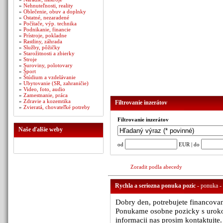
»
Nehnuteľnosti, reality
»
Oblečenie, obuv a doplnky
»
Ostatné, nezaradené
»
Počítače, výp. technika
»
Podnikanie, financie
»
Prístroje, pokladne
»
Rastliny, záhrada
»
Služby, pôžičky
»
Starožitnosti a zbierky
»
Stroje
»
Suroviny, polotovary
»
Šport
»
Štúdium a vzdelávanie
»
Ubytovanie (SR, zahraničie)
»
Video, foto, audio
»
Zamestnanie, práca
»
Zdravie a kozemtika
Filtrovanie inzerátov
»
Zvieratá, chovateľké potreby
Filtrovanie inzerátov
Naše ďalšie weby
od
EUR | do
Zoradit podla abecedy
Rychla a seriozna ponuka pozic
- ponuka - 
Dobry den, potrebujete financovan
Ponukame osobne pozicky s uroko
informacii nas prosim kontaktujte