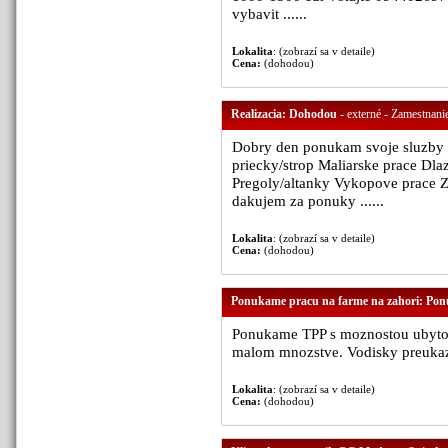
vybavit ......
Lokalita
: (zobrazí sa v detaile)
Cena:
(dohodou)
Realizacia: Dohodou
- externé - Zamestnanie
Dobry den ponukam svoje sluzby 
priecky/strop Maliarske prace Dl
Pregoly/altanky Vykopove prace Za
dakujem za ponuky ......
Lokalita
: (zobrazí sa v detaile)
Cena:
(dohodou)
Ponukame pracu na farme na zahori: Po
Ponukame TPP s moznostou ubytova
malom mnozstve. Vodisky preukaz B 
Lokalita
: (zobrazí sa v detaile)
Cena:
(dohodou)