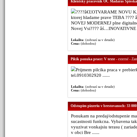
Klientsky pracovnik OC Madaras Spisska
????â€ĽOTVARAME NOVU KAN
ktorej hladame prave TEBA ???
NOVEJ MODERNEJ plne digitalnej
Novej Vsi???? âś…INOVATIVNE digi
Lokalita
: (zobrazí sa v detaile)
Cena:
(dohodou)
Pilcik ponuka prace: V texte
- externé - Zam
Prijmem pilcika praca v prebie
tel.0910302920 ......
Lokalita
: (zobrazí sa v detaile)
Cena:
(dohodou)
Odstupim pizzeriu v brestovanoch: 33 000
Ponukam na predaj/odstupenie mal
sucastnosti funkcna. Vybavena t
vyuzivat vonkajsiu terasu ( zariad
v obci Bre ......