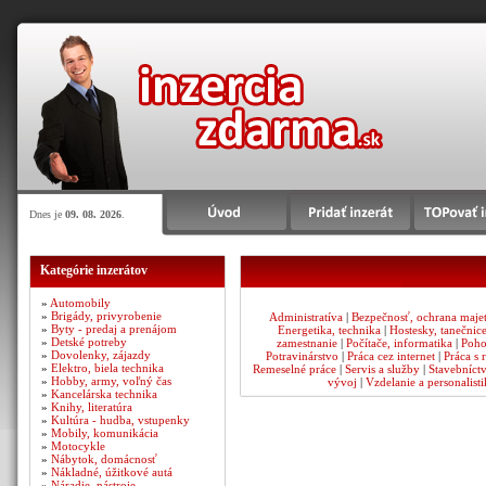
Dnes je
09. 08. 2026
.
Kategórie inzerátov
»
Automobily
»
Brigády, privyrobenie
Administratíva
|
Bezpečnosť, ochrana maje
»
Byty - predaj a prenájom
Energetika, technika
|
Hostesky, tanečnic
»
Detské potreby
zamestnanie
|
Počítače, informatika
|
Poho
»
Dovolenky, zájazdy
Potravinárstvo
|
Práca cez internet
|
Práca s 
»
Elektro, biela technika
Remeselné práce
|
Servis a služby
|
Stavebníct
»
Hobby, army, voľný čas
vývoj
|
Vzdelanie a personalisti
»
Kancelárska technika
»
Knihy, literatúra
»
Kultúra - hudba, vstupenky
»
Mobily, komunikácia
»
Motocykle
»
Nábytok, domácnosť
»
Nákladné, úžitkové autá
»
Náradie, nástroje