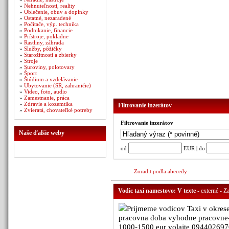
»
Nehnuteľnosti, reality
»
Oblečenie, obuv a doplnky
»
Ostatné, nezaradené
»
Počítače, výp. technika
»
Podnikanie, financie
»
Prístroje, pokladne
»
Rastliny, záhrada
»
Služby, pôžičky
»
Starožitnosti a zbierky
»
Stroje
»
Suroviny, polotovary
»
Šport
»
Štúdium a vzdelávanie
»
Ubytovanie (SR, zahraničie)
»
Video, foto, audio
»
Zamestnanie, práca
»
Zdravie a kozemtika
Filtrovanie inzerátov
»
Zvieratá, chovateľké potreby
Filtrovanie inzerátov
Naše ďalšie weby
od
EUR | do
Zoradit podla abecedy
Vodic taxi namestovo: V texte
- externé - Z
Prijmeme vodicov Taxi v okres
pracovna doba vyhodne pracovne-p
1000-1500 eur volajte 09440269