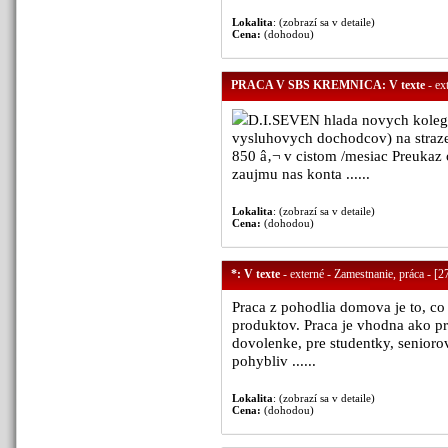
Lokalita
: (zobrazí sa v detaile)
Cena:
(dohodou)
PRACA V SBS KREMNICA: V texte
- ex
D.I.SEVEN hlada novych kolego
vysluhovych dochodcov) na straze
850 â‚¬ v cistom /mesiac Preukaz 
zaujmu nas konta ......
Lokalita
: (zobrazí sa v detaile)
Cena:
(dohodou)
*: V texte
- externé - Zamestnanie, práca - [2
Praca z pohodlia domova je to, co
produktov. Praca je vhodna ako pri
dovolenke, pre studentky, senioro
pohybliv ......
Lokalita
: (zobrazí sa v detaile)
Cena:
(dohodou)