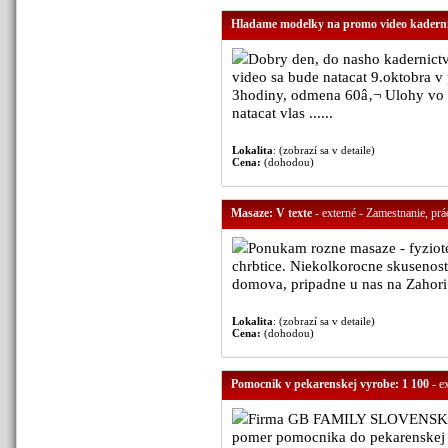
Hladame modelky na promo video kaderni
Dobry den, do nasho kadernict
video sa bude natacat 9.oktobra v
3hodiny, odmena 60â‚¬ Ulohy vo v
natacat vlas ......
Lokalita
: (zobrazí sa v detaile)
Cena:
(dohodou)
Masaze: V texte
- externé - Zamestnanie, prá
Ponukam rozne masaze - fyzioter
chrbtice. Niekolkorocne skusenost
domova, pripadne u nas na Zahori.
Lokalita
: (zobrazí sa v detaile)
Cena:
(dohodou)
Pomocnik v pekarenskej vyrobe: 1 100
- e
Firma GB FAMILY SLOVENSKO s.
pomer pomocnika do pekarenskej v