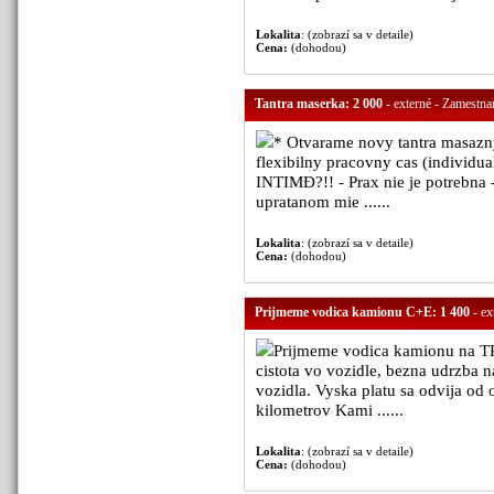
Lokalita
: (zobrazí sa v detaile)
Cena:
(dohodou)
Tantra maserka: 2 000
- externé - Zamestnan
* Otvarame novy tantra masazn
flexibilny pracovny cas (individ
INTIMĐ?!! - Prax nie je potrebna 
upratanom mie ......
Lokalita
: (zobrazí sa v detaile)
Cena:
(dohodou)
Prijmeme vodica kamionu C+E: 1 400
- ex
Prijmeme vodica kamionu na TPP
cistota vo vozidle, bezna udrzba 
vozidla. Vyska platu sa odvija o
kilometrov Kami ......
Lokalita
: (zobrazí sa v detaile)
Cena:
(dohodou)