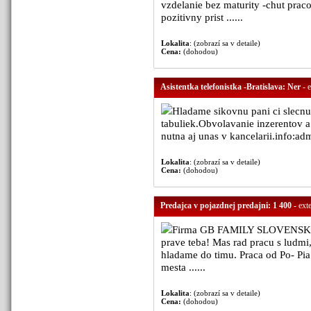
vzdelanie bez maturity -chut praco
pozitivny prist ......
Lokalita
: (zobrazí sa v detaile)
Cena:
(dohodou)
Asistentka telefonistka -Bratislava: Ner
- e
Hladame sikovnu pani ci slecnu
tabuliek.Obvolavanie inzerentov a
nutna aj unas v kancelarii.info:ad
Lokalita
: (zobrazí sa v detaile)
Cena:
(dohodou)
Predajca v pojazdnej predajni: 1 400
- ext
Firma GB FAMILY SLOVENSKO s.
prave teba! Mas rad pracu s ludmi,
hladame do timu. Praca od Po- Pia
mesta ......
Lokalita
: (zobrazí sa v detaile)
Cena:
(dohodou)