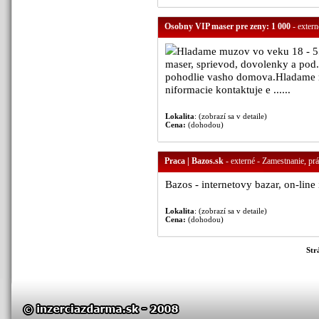
Osobny VIP maser pre zeny: 1 000
- extern
Hladame muzov vo veku 18 - 55
maser, sprievod, dovolenky a pod
pohodlie vasho domova.Hladame m
niformacie kontaktuje e ......
Lokalita
: (zobrazí sa v detaile)
Cena:
(dohodou)
Praca | Bazos.sk
- externé - Zamestnanie, pr
Bazos - internetovy bazar, on-line 
Lokalita
: (zobrazí sa v detaile)
Cena:
(dohodou)
Str