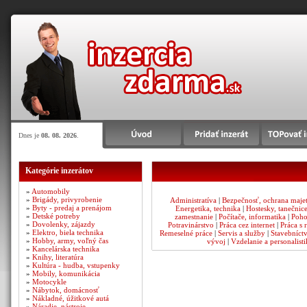
Dnes je
08. 08. 2026
.
Kategórie inzerátov
»
Automobily
»
Brigády, privyrobenie
Administratíva
|
Bezpečnosť, ochrana maje
»
Byty - predaj a prenájom
Energetika, technika
|
Hostesky, tanečnic
»
Detské potreby
zamestnanie
|
Počítače, informatika
|
Poho
»
Dovolenky, zájazdy
Potravinárstvo
|
Práca cez internet
|
Práca s 
»
Elektro, biela technika
Remeselné práce
|
Servis a služby
|
Stavebníct
»
Hobby, army, voľný čas
vývoj
|
Vzdelanie a personalisti
»
Kancelárska technika
»
Knihy, literatúra
»
Kultúra - hudba, vstupenky
»
Mobily, komunikácia
»
Motocykle
»
Nábytok, domácnosť
»
Nákladné, úžitkové autá
»
Náradie, nástroje