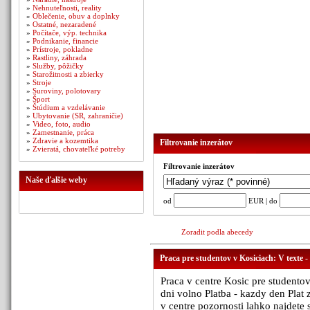
»
Nehnuteľnosti, reality
»
Oblečenie, obuv a doplnky
»
Ostatné, nezaradené
»
Počítače, výp. technika
»
Podnikanie, financie
»
Prístroje, pokladne
»
Rastliny, záhrada
»
Služby, pôžičky
»
Starožitnosti a zbierky
»
Stroje
»
Suroviny, polotovary
»
Šport
»
Štúdium a vzdelávanie
»
Ubytovanie (SR, zahraničie)
»
Video, foto, audio
»
Zamestnanie, práca
»
Zdravie a kozemtika
Filtrovanie inzerátov
»
Zvieratá, chovateľké potreby
Filtrovanie inzerátov
Naše ďalšie weby
od
EUR | do
Zoradit podla abecedy
Praca pre studentov v Kosiciach: V texte
- 
Praca v centre Kosic pre studento
dni volno Platba - kazdy den Plat 
v centre pozornosti lahko najdete 